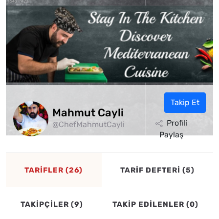
Takip Et
Mahmut Cayli
Profili
@ChefMahmutCayli
Paylaş
TARİFLER (26)
TARİF DEFTERİ (5)
TAKİPÇİLER (9)
TAKİP EDİLENLER (0)