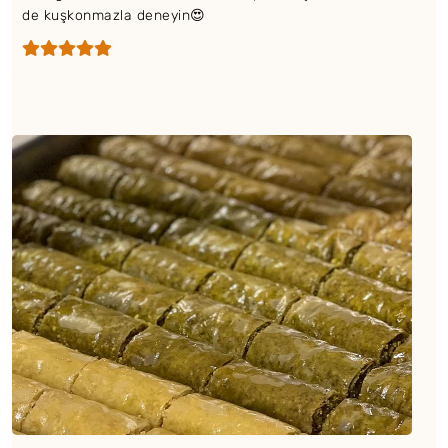
de kuşkonmazla deneyin😍