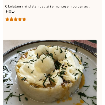
Çikolatanın hindistan cevizi ile muhteşem buluşması..
👨🏻‍🍳