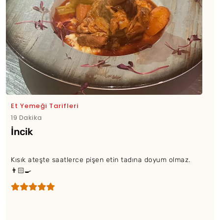
Et Yemeği Tarifleri
19 Dakika
İncik
Kısık ateşte saatlerce pişen etin tadına doyum olmaz.
👨🏻‍🍳