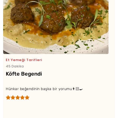
Et Yemeği Tarifleri
45 Dakika
Köfte Begendi
Hünkar beğendinin başka bir yorumu👨🏻‍🍳