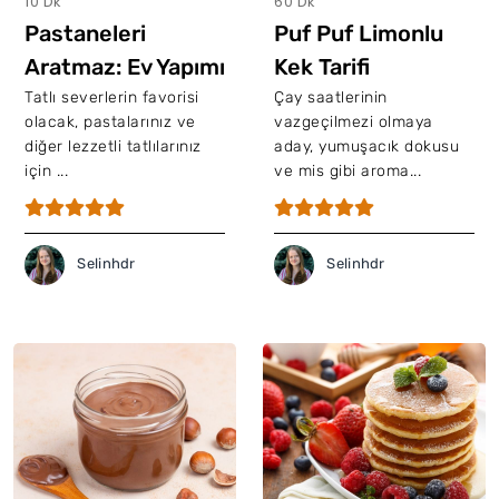
10 Dk
60 Dk
Pastaneleri
Puf Puf Limonlu
Aratmaz: Ev Yapımı
Kek Tarifi
Krem Şanti Tarifi
Tatlı severlerin favorisi
Çay saatlerinin
olacak, pastalarınız ve
vazgeçilmezi olmaya
diğer lezzetli tatlılarınız
aday, yumuşacık dokusu
için ...
ve mis gibi aroma...
Selinhdr
Selinhdr