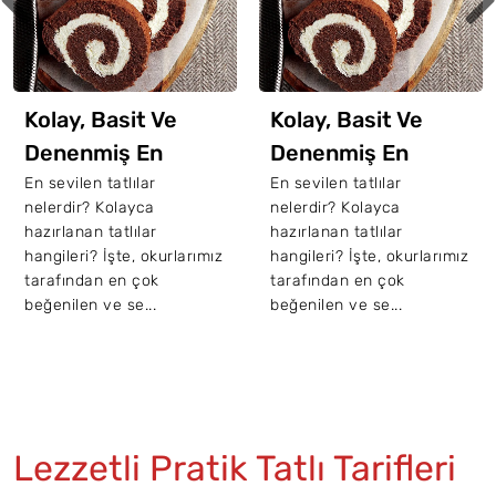
Kolay, Basit Ve
Kolay, Basit Ve
Denenmiş En
Denenmiş En
Sevilen 10 Tatlı
Sevilen 10 Tatlı
En sevilen tatlılar
En sevilen tatlılar
nelerdir? Kolayca
nelerdir? Kolayca
Tarifi
Tarifi
hazırlanan tatlılar
hazırlanan tatlılar
hangileri? İşte, okurlarımız
hangileri? İşte, okurlarımız
tarafından en çok
tarafından en çok
beğenilen ve se...
beğenilen ve se...
Lezzetli Pratik Tatlı Tarifleri