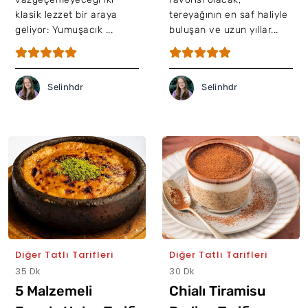
klasik lezzet bir araya
tereyağının en saf haliyle
geliyor: Yumuşacık ...
buluşan ve uzun yıllar...
Selinhdr
Selinhdr
Diğer Tatlı Tarifleri
Diğer Tatlı Tarifleri
35 Dk
30 Dk
5 Malzemeli
Chialı Tiramisu