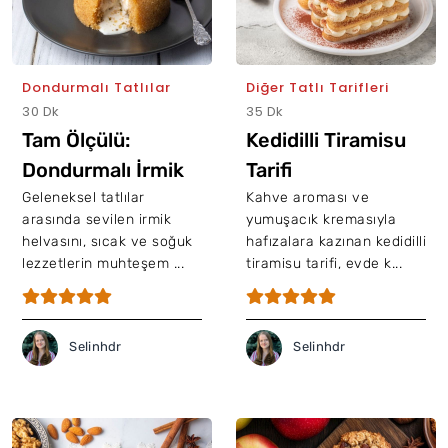
Dondurmalı Tatlılar
Diğer Tatlı Tarifleri
30 Dk
35 Dk
Tam Ölçülü:
Kedidilli Tiramisu
Dondurmalı İrmik
Tarifi
Helvası Tarifi
Geleneksel tatlılar
Kahve aroması ve
arasında sevilen irmik
yumuşacık kremasıyla
helvasını, sıcak ve soğuk
hafızalara kazınan kedidilli
lezzetlerin muhteşem ...
tiramisu tarifi, evde k...
Selinhdr
Selinhdr