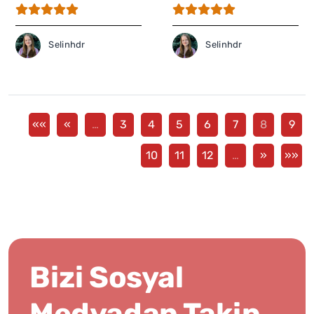
Selinhdr
Selinhdr
««
«
…
3
4
5
6
7
8
9
10
11
12
…
»
»»
Bizi Sosyal
Medyadan Takip