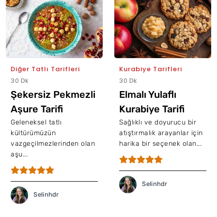
Diğer Tatlı Tarifleri
Kurabiye Tarifleri
30 Dk
30 Dk
Şekersiz Pekmezli
Elmalı Yulaflı
Aşure Tarifi
Kurabiye Tarifi
Geleneksel tatlı
Sağlıklı ve doyurucu bir
kültürümüzün
atıştırmalık arayanlar için
vazgeçilmezlerinden olan
harika bir seçenek olan...
aşu...
Selinhdr
Selinhdr