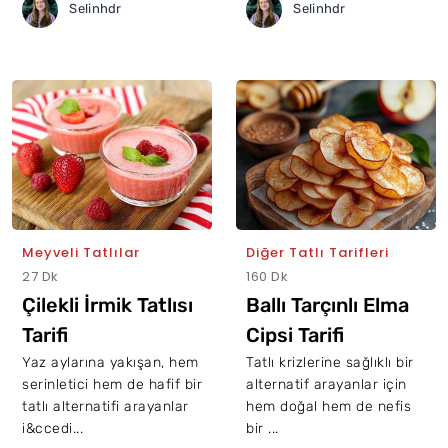
Selinhdr
Selinhdr
Meyveli Tatlılar
Diğer Tatlı Tarifleri
27 Dk
160 Dk
Çilekli İrmik Tatlısı
Ballı Tarçınlı Elma
Tarifi
Cipsi Tarifi
Yaz aylarına yakışan, hem
Tatlı krizlerine sağlıklı bir
serinletici hem de hafif bir
alternatif arayanlar için
tatlı alternatifi arayanlar
hem doğal hem de nefis
i&ccedi...
bir ...