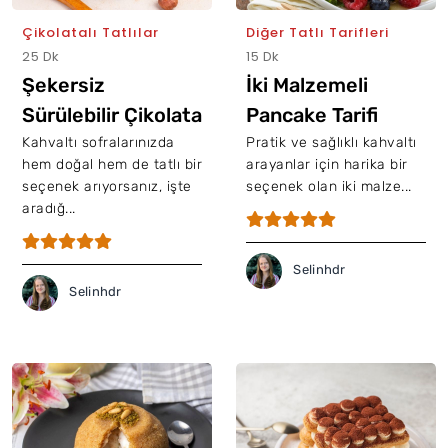
Çikolatalı Tatlılar
Diğer Tatlı Tarifleri
25 Dk
15 Dk
Şekersiz
İki Malzemeli
Sürülebilir Çikolata
Pancake Tarifi
Kreması Tarifi
Kahvaltı sofralarınızda
Pratik ve sağlıklı kahvaltı
hem doğal hem de tatlı bir
arayanlar için harika bir
seçenek arıyorsanız, işte
seçenek olan iki malze...
aradığ...
Selinhdr
Selinhdr