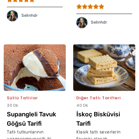
Selinhdr
Selinhdr
Sütlü Tatlılar
Diğer Tatlı Tarifleri
30 Dk
40 Dk
Supangleli Tavuk
İskoç Bisküvisi
Göğsü Tarifi
Tarifi
Tatlı tutkunlarının
Klasik tatlı severlerin
vazgeçemeyeceği iki
favorisi olacak,