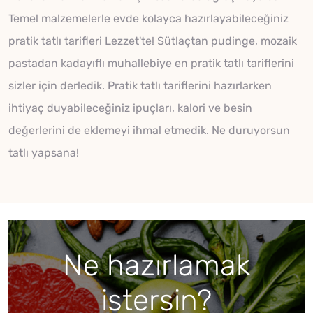
Temel malzemelerle evde kolayca hazırlayabileceğiniz
pratik tatlı tarifleri Lezzet'te! Sütlaçtan pudinge, mozaik
pastadan kadayıflı muhallebiye en pratik tatlı tariflerini
sizler için derledik. Pratik tatlı tariflerini hazırlarken
ihtiyaç duyabileceğiniz ipuçları, kalori ve besin
değerlerini de eklemeyi ihmal etmedik. Ne duruyorsun
tatlı yapsana!
Ne hazırlamak
istersin?