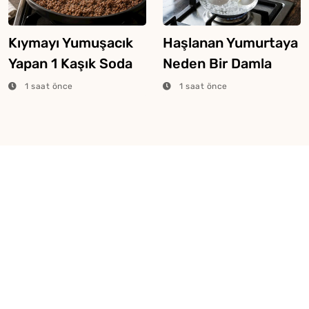
Kıymayı Yumuşacık
Haşlanan Yumurtaya
Yapan 1 Kaşık Soda
Neden Bir Damla
Yöntemi
Sirke Eklenir?
1 saat önce
1 saat önce