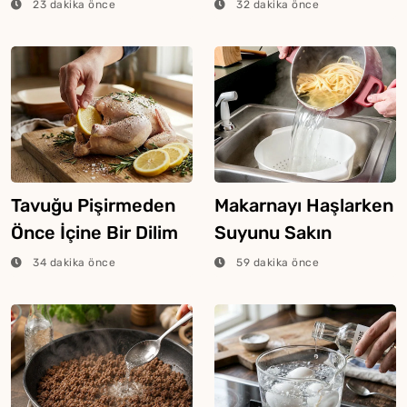
Ne Olur?
Ağustos 2026
23 dakika önce
32 dakika önce
Tavuğu Pişirmeden
Makarnayı Haşlarken
Önce İçine Bir Dilim
Suyunu Sakın
Limon Atarsanız Ne
Dökmeyin
34 dakika önce
59 dakika önce
Olur?