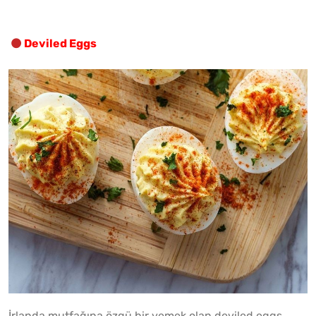
Deviled Eggs
İrlanda mutfağına özgü bir yemek olan deviled eggs,