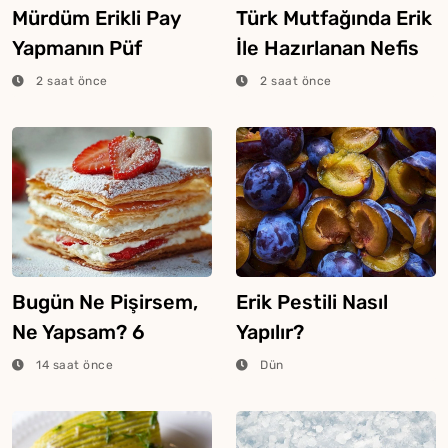
Mürdüm Erikli Pay
Türk Mutfağında Erik
Yapmanın Püf
İle Hazırlanan Nefis
Noktaları
Yemekler
2 saat önce
2 saat önce
Bugün Ne Pişirsem,
Erik Pestili Nasıl
Ne Yapsam? 6
Yapılır?
Ağustos 2026
14 saat önce
Dün