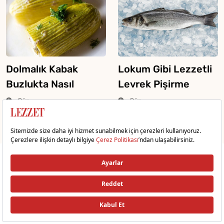
Dolmalık Kabak
Lokum Gibi Lezzetli
Buzlukta Nasıl
Levrek Pişirme
Saklanır?
Tüyosu
Dün
Dün