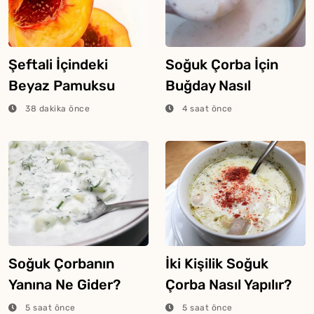
Şeftali İçindeki
Soğuk Çorba İçin
Beyaz Pamuksu
Buğday Nasıl
Dokunun Sebebi
Haşlanır?
38 dakika önce
4 saat önce
Buymuş
Soğuk Çorbanın
İki Kişilik Soğuk
Yanına Ne Gider?
Çorba Nasıl Yapılır?
5 saat önce
5 saat önce