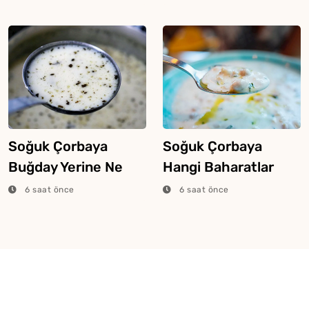
Soğuk Çorbaya
Soğuk Çorbaya
Buğday Yerine Ne
Hangi Baharatlar
Konur?
Konulur?
6 saat önce
6 saat önce