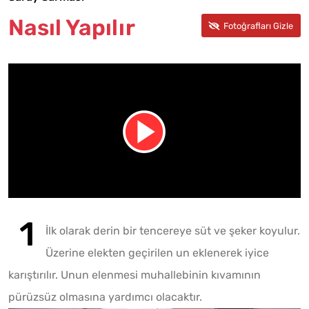
Nasıl Yapılır
İlk olarak derin bir tencereye süt ve şeker koyulur.
Üzerine elekten geçirilen un eklenerek iyice
karıştırılır. Unun elenmesi muhallebinin kıvamının
pürüzsüz olmasına yardımcı olacaktır.