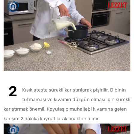
Kısık ateşte sürekli karıştırılarak pişirilir. Dibinin
tutmaması ve kıvamın düzgün olması için sürekli
karıştırmak önemli. Koyulaşıp muhallebi kıvamına gelen
Fotoğr
karışım 2 dakika kaynatılarak ocaktan alınır.