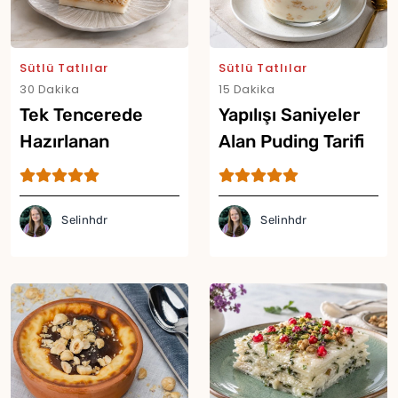
Sütlü Tatlılar
Sütlü Tatlılar
30 Dakika
15 Dakika
Tek Tencerede
Yapılışı Saniyeler
Hazırlanan
Alan Puding Tarifi
Muhallebili Tatlı
Tarifi
Selinhdr
Selinhdr