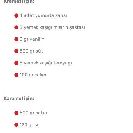
Kreması için:
4 adet yumurta sarısı
3 yemek kaşığı mısır nişastası
5 gr vanilin
500 gr süt
5 yemek kaşığı tereyağı
100 gr şeker
Karamel için:
600 gr şeker
120 gr su