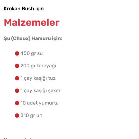
Krokan Bush için
Malzemeler
Şu (Choux) Hamuru için:
Tarif Defterime Kaydet
450 gr su
200 gr tereyağı
1 çay kaşığı tuz
Malzemelere Geç
1 çay kaşığı şeker
Yapılış Adımlarına Geç
10 adet yumurta
310 gr un