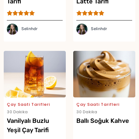
Tarifi
Latte Tarifi
Selinhdr
Selinhdr
Yor
Çay Saati Tarifleri
Çay Saati Tarifleri
30 Dakika
30 Dakika
Vanilyalı Buzlu
Ballı Soğuk Kahve
Yeşil Çay Tarifi