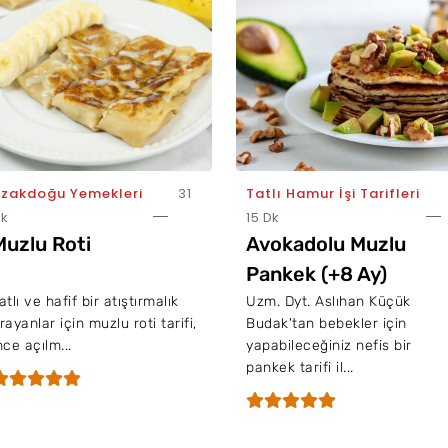
zakdoğu Yemekleri
31
Tatlı Hamur İşi Tarifleri
k
15 Dk
Muzlu Roti
Avokadolu Muzlu
Pankek (+8 Ay)
atlı ve hafif bir atıştırmalık
Uzm. Dyt. Aslıhan Küçük
rayanlar için muzlu roti tarifi,
Budak'tan bebekler için
nce açılm...
yapabileceğiniz nefis bir
pankek tarifi il...