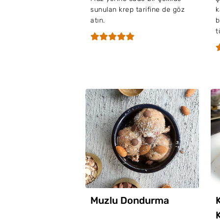
sunulan krep tarifine de göz
k
atın.
b
t
Muzlu Dondurma