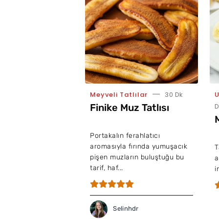
Meyveli Tatlılar
30 Dk
U
Finike Muz Tatlısı
D
Portakalın ferahlatıcı
aromasıyla fırında yumuşacık
T
pişen muzların buluştuğu bu
a
tarif, haf...
i
Selinhdr