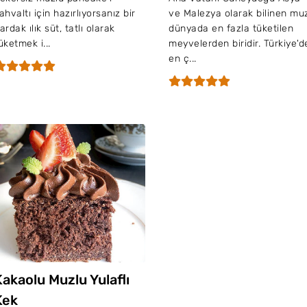
ahvaltı için hazırlıyorsanız bir
ve Malezya olarak bilinen mu
ardak ılık süt, tatlı olarak
dünyada en fazla tüketilen
üketmek i...
meyvelerden biridir. Türkiye'd
en ç...
Kakaolu Muzlu Yulaflı
Kek