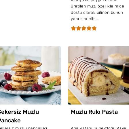
üretilen muz, özellikle mide
dostu olarak bilinen bunun
yanı sıra cilt ...
Şekersiz Muzlu
Muzlu Rulo Pasta
Pancake
ekersiz muzlu pancake'i
Ana vatanı Güneydoğu Asya