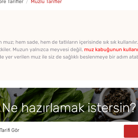
e Tarifler
Muzlu Tarifler
muz; hem sade, hem de tatlıların içerisinde sık sık kullanılı
tkiler. Muzun yalnızca meyvesi değil,
muz kabuğunun kullan
erde yer verilen muz ile siz de sağlıklı beslenmeye bir adım atab
Ne hazırlamak istersin?