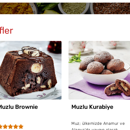
fler
Muzlu Brownie
Muzlu Kurabiye
Muz; ülkemizde Anamur ve
Alanya’da yaygın olarak