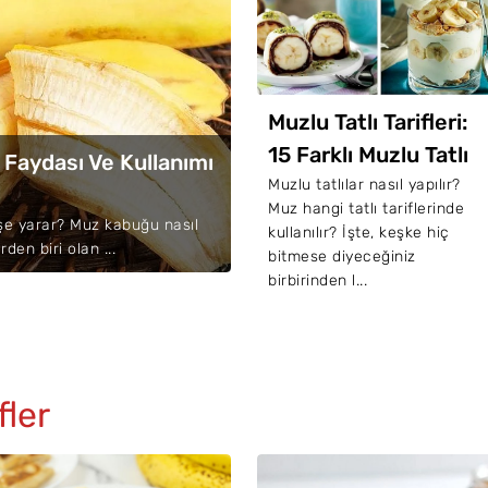
zlu Tatlı Tarifleri:
Muzlu İçecekler: Yaza
5 Farklı Muzlu Tatlı
Özel 10 Nefis Muzlu
Faydası Ve Kullanımı
rifi
Soğuk İçecek Tarifi
zlu tatlılar nasıl yapılır?
Muz hangi içeceklerde
z hangi tatlı tariflerinde
kullanılır? Muzla hazırlanan
işe yarar? Muz kabuğu nasıl
llanılır? İşte, keşke hiç
içecekler nelerdir? İşte, yaz
den biri olan ...
tmese diyeceğiniz
aylarında serinlemenizi
rbirinden l...
sağlayacak birb...
fler