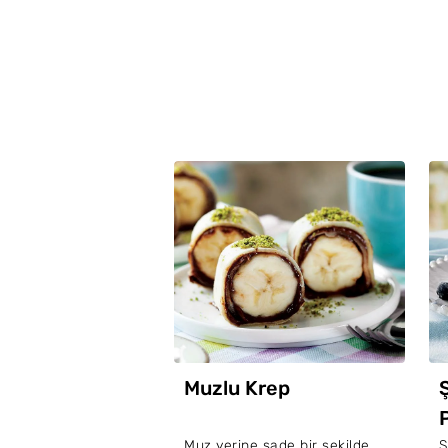
Muzlu Krep
Muz yerine sade bir şekilde
Ş