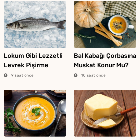
Lokum Gibi Lezzetli
Bal Kabağı Çorbasına
Levrek Pişirme
Muskat Konur Mu?
Tüyosu
9 saat önce
10 saat önce