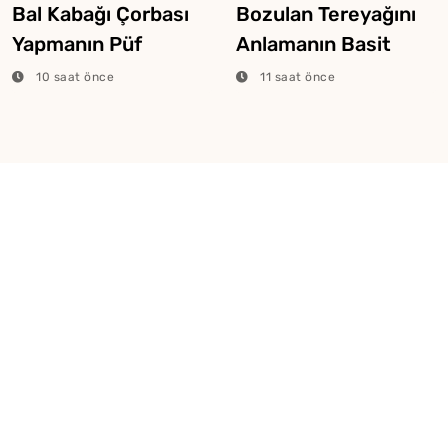
Bal Kabağı Çorbası
Bozulan Tereyağını
Yapmanın Püf
Anlamanın Basit
Noktaları
Yolları
10 saat önce
11 saat önce