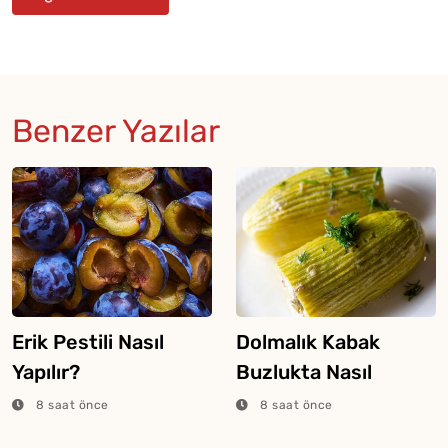
Benzer Yazılar
Erik Pestili Nasıl
Dolmalık Kabak
Yapılır?
Buzlukta Nasıl
Saklanır?
8 saat önce
8 saat önce