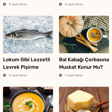
Saklanır?
5 saat önce
6 saat önce
Lokum Gibi Lezzetli
Bal Kabağı Çorbasına
Levrek Pişirme
Muskat Konur Mu?
Tüyosu
6 saat önce
7 saat önce