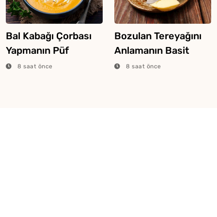
Bal Kabağı Çorbası
Bozulan Tereyağını
Yapmanın Püf
Anlamanın Basit
Noktaları
Yolları
8 saat önce
8 saat önce