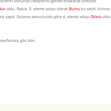
Gecenin sonunda rakiplerini geride bırakarak bireysel
Nur
oldu. Rabia, 5. eleme adayı olarak
Burcu
'yu seçti. Kırmızı
Borca
lama yaptı. Oylama sonucunda göre 6. eleme adayı
Dilara
oldu
Tarifi
sayfamıza göz atın.
Pofud
Tarifi