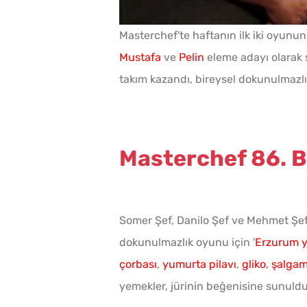
Masterchef'te haftanın ilk iki oyunu
Mustafa
ve
Pelin
eleme adayı olarak 
takım kazandı, bireysel dokunulmazlık
Masterchef 86. B
Somer Şef, Danilo Şef ve Mehmet Şef'i
dokunulmazlık oyunu için '
Erzurum y
çorbası
,
yumurta pilavı
,
gliko
,
şalgam
yemekler, jürinin beğenisine sunuldu