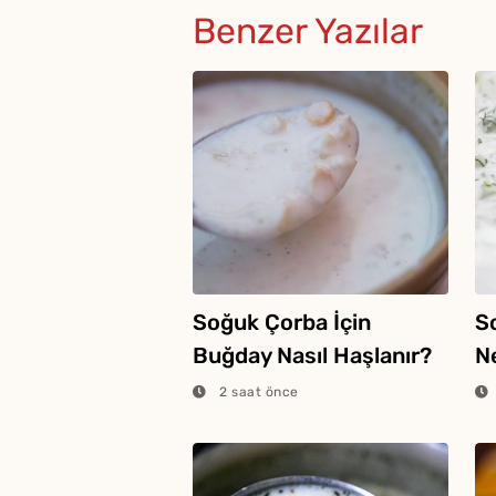
Benzer Yazılar
Soğuk Çorba İçin
S
Buğday Nasıl Haşlanır?
N
2 saat önce