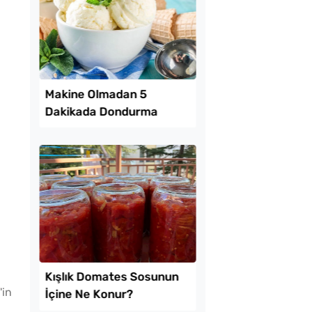
ekmeyen Çıtır
Patatesli Kıvrık Böre
an Kızartması Tarifi
Tarifi
'in