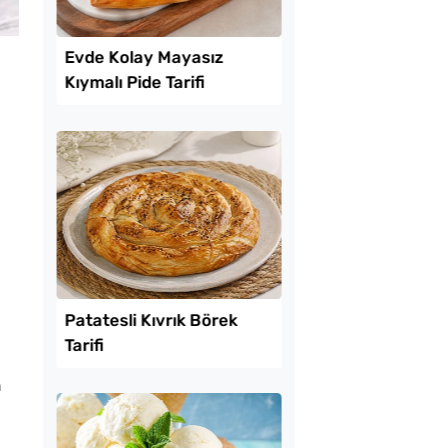
Lezzet Trendleri
tılık Pratik
Evde Kolay Mayasız
a Tarifi
Kıymalı Pide Tarifi
n