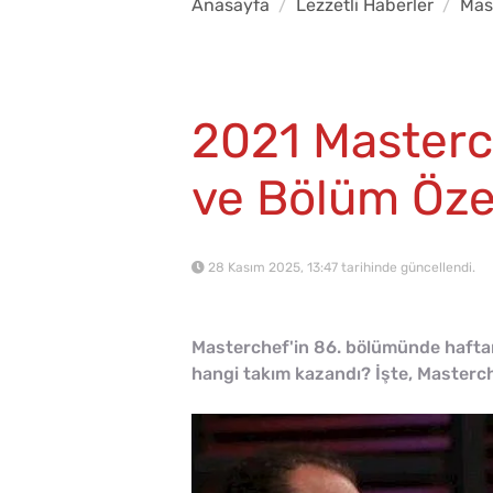
Anasayfa
Lezzetli Haberler
Mas
2021 Masterch
ve Bölüm Öze
28 Kasım 2025, 13:47 tarihinde güncellendi.
Masterchef'in 86. bölümünde haftan
hangi takım kazandı? İşte, Masterche