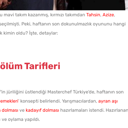
nu mavi takım kazanmış, kırmızı takımdan
Tahsin
,
Azize
,
seçilmişti. Peki, haftanın son dokunulmazlık oyununu hangi
 kimin oldu? İşte, detaylar:
Menemenlik Domates Kaç
Dakika Kaynatılır?
ölüm Tarifleri
Çiğ Domates Kavanozda
Nasıl Saklanır?
n jüriliğini üstlendiği Masterchef Türkiye'de, haftanın son
Kahval
Tarhana Hamuru Kaç Gün
Kaygan
emekleri
' konsepti belirlendi. Yarışmacılardan,
ayran aşı
Mayalandırılır?
 dolması
ve
kadayıf dolması
hazırlamaları istendi. Hazırlana
 ve oylama yapıldı.