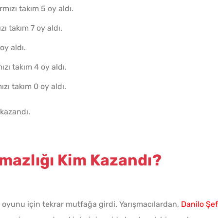
Ev Yapımı Domates Sosu
rmızı takım 5 oy aldı.
Kaç Yıl Dayanır?
zı takım 7 oy aldı.
oy aldı.
zı takım 4 oy aldı.
zı takım 0 oy aldı.
Yağ Ç
Patlıc
 kazandı.
mazlığı Kim Kazandı?
k oyunu için tekrar mutfağa girdi. Yarışmacılardan,
Danilo Şef