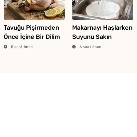
Tavuğu Pişirmeden
Makarnayı Haşlarken
Önce İçine Bir Dilim
Suyunu Sakın
Limon Atarsanız Ne
Dökmeyin
5 saat önce
6 saat önce
Olur?