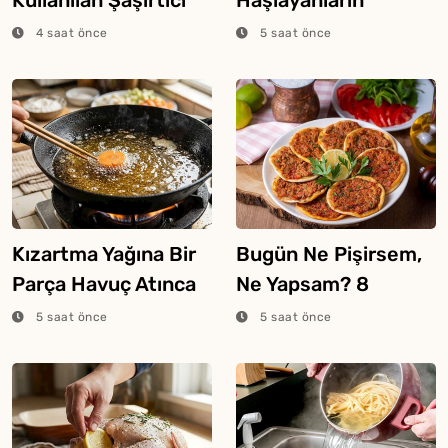
Ekmek Tekniği
Bilmesi Gereken
4 saat önce
5 saat önce
Şeker Hilesi
Kızartma Yağına Bir
Bugün Ne Pişirsem,
Parça Havuç Atınca
Ne Yapsam? 8
Ne Olur?
Ağustos 2026
5 saat önce
5 saat önce