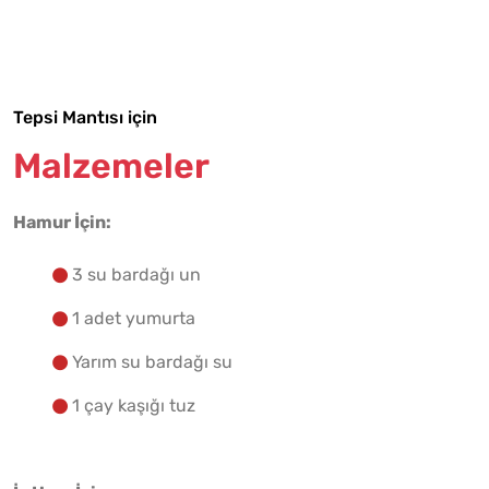
Tarif Defterime Kaydet
Tepsi Mantısı için
Malzemelere Geç
Malzemeler
Yapılış Adımlarına Geç
Hamur İçin:
3 su bardağı un
1 adet yumurta
Yarım su bardağı su
1 çay kaşığı tuz