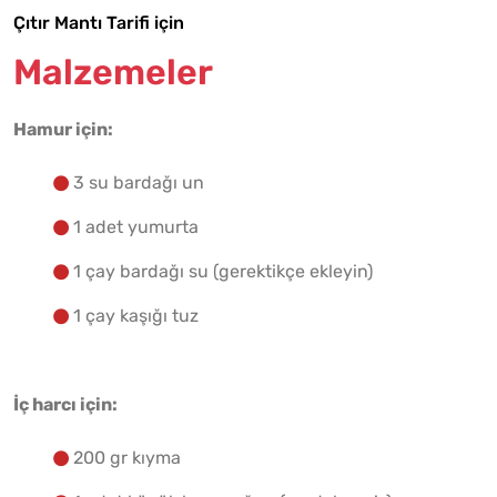
Çıtır Mantı Tarifi için
Malzemelere Geç
Malzemeler
Yapılış Adımlarına Geç
Hamur için:
3 su bardağı un
1 adet yumurta
1 çay bardağı su (gerektikçe ekleyin)
1 çay kaşığı tuz
İç harcı için:
200 gr kıyma