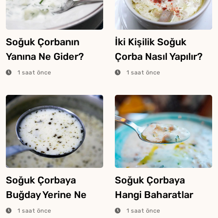
Soğuk Çorbanın
İki Kişilik Soğuk
Yanına Ne Gider?
Çorba Nasıl Yapılır?
1 saat önce
1 saat önce
Soğuk Çorbaya
Soğuk Çorbaya
Buğday Yerine Ne
Hangi Baharatlar
Konur?
Konulur?
1 saat önce
1 saat önce