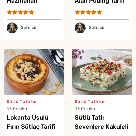
Hazırlanan
Alan Puding Tarifi
Muhallebili Tatlı
Tarifi
Selinhdr
Selinhdr
Sütlü Tatlılar
Sütlü Tatlılar
65 Dakika
35 Dakika
Lokanta Usulü
Sütlü Tatlı
Fırın Sütlaç Tarifi
Sevenlere Kakuleli
Reyhanlı Güllaç