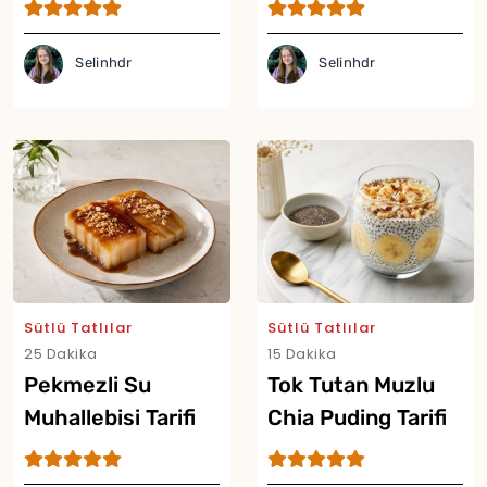
Tarifi
Selinhdr
Selinhdr
Yor
Sütlü Tatlılar
Sütlü Tatlılar
25 Dakika
15 Dakika
Pekmezli Su
Tok Tutan Muzlu
Muhallebisi Tarifi
Chia Puding Tarifi