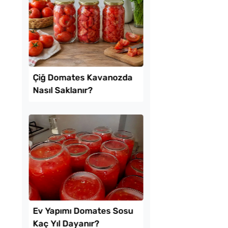
uf Kabaran Kaşık
Boşnak Usulü Soka
i Tarifi
Turşusu Tarifi