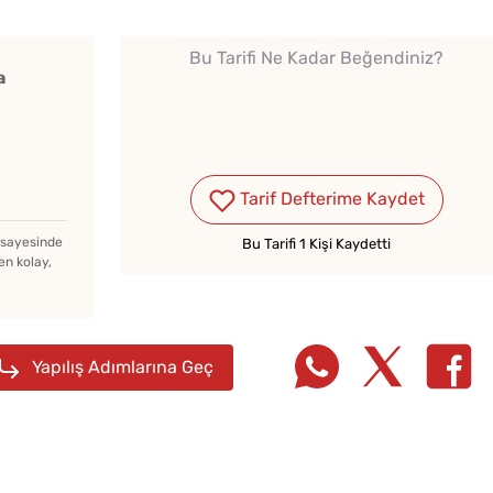
Bu Tarifi Ne Kadar Beğendiniz?
a
Kışlık Domates Sosunun
İçine Ne Konur?
Tarif Defterime Kaydet
z sayesinde
Bu Tarifi 1 Kişi Kaydetti
en kolay,
Tarhana Hamuru Kaç Gün
Mayalandırılır?
Yapılış Adımlarına Geç
Soğuk
Evde Elma Sirkesi
Lezzet
Yapmanın 4 Püf Noktası
Tarifi