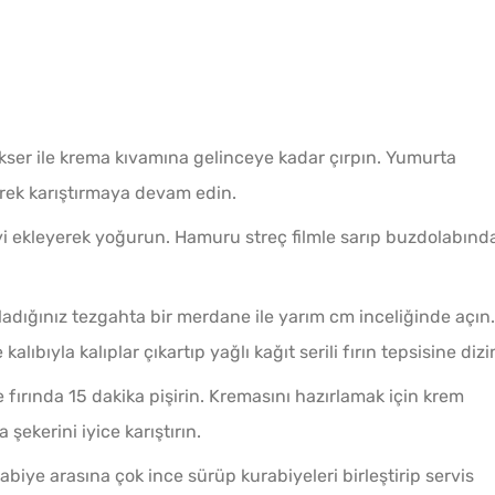
kser ile krema kıvamına gelinceye kadar çırpın. Yumurta
derek karıştırmaya devam edin.
 ekleyerek yoğurun. Hamuru streç filmle sarıp buzdolabınd
adığınız tezgahta bir merdane ile yarım cm inceliğinde açın.
kalıbıyla kalıplar çıkartıp yağlı kağıt serili fırın tepsisine dizi
 fırında 15 dakika pişirin. Kremasını hazırlamak için krem
 şekerini iyice karıştırın.
rabiye arasına çok ince sürüp kurabiyeleri birleştirip servis