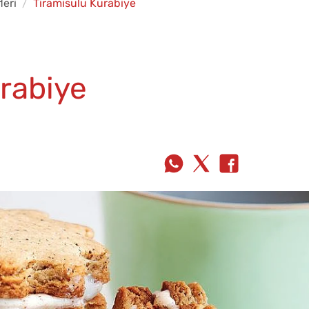
leri
Tiramisulu Kurabiye
rabiye