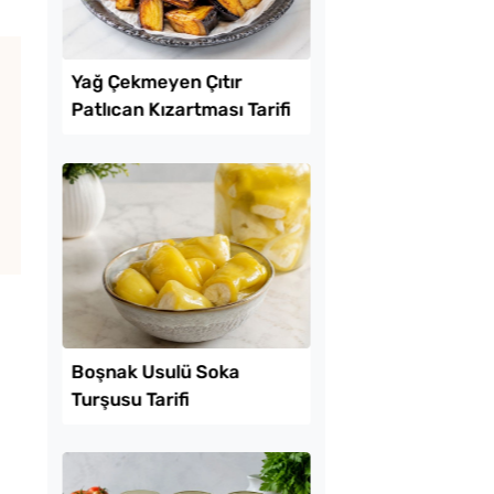
Lezzet Trendleri
 Baklava
Yağ Çekmeyen Çıtır
inde Borcam Tatlısı
Patlıcan Kızartması T