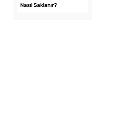
mda Muzlu Pasta
Menemenlik Domate
Dakika Kaynatılır?
ekmeyen Çıtır
Çiğ Domates Kavano
an Kızartması Tarifi
Nasıl Saklanır?