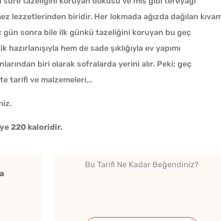
n süre tazeliğini koruyan dokusu ve mis gibi tereyağı
ez lezzetlerinden biridir. Her lokmada ağızda dağılan kıvam
ç gün sonra bile ilk günkü tazeliğini koruyan bu geç
ik hazırlanışıyla hem de sade şıklığıyla ev yapımı
larından biri olarak sofralarda yerini alır. Peki; geç
e tarifi ve malzemeleri...
Tarhana Hamuru Kaç Gün
Mayalandırılır?
niz.
ye 220 kaloridir.
Kışlık Domates Sosunun
İçine Ne Konur?
Bu Tarifi Ne Kadar Beğendiniz?
a
Soğuk
Ev Yapımı Domates Sosu
Lezzet
Kaç Yıl Dayanır?
Tarifi