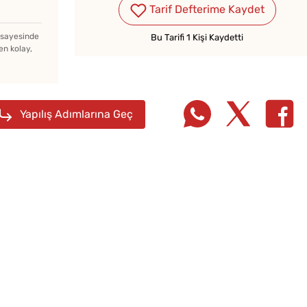
Tarif Defterime Kaydet
z sayesinde
Bu Tarifi 1 Kişi Kaydetti
Evde Elma Sirkesi
en kolay,
Yapmanın 4 Püf Noktası
Yapılış Adımlarına Geç
Kahval
Kaygan