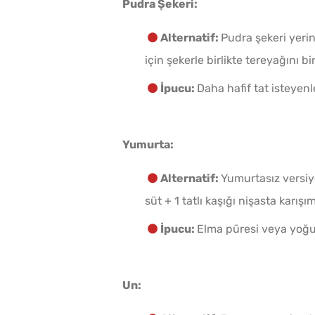
Pudra Şekeri:
Alternatif:
Pudra şekeri yerin
için şekerle birlikte tereyağını 
İpucu:
Daha hafif tat isteyenl
Yumurta:
Alternatif:
Yumurtasız versiy
süt + 1 tatlı kaşığı nişasta karışımı
İpucu:
Elma püresi veya yoğur
Un: