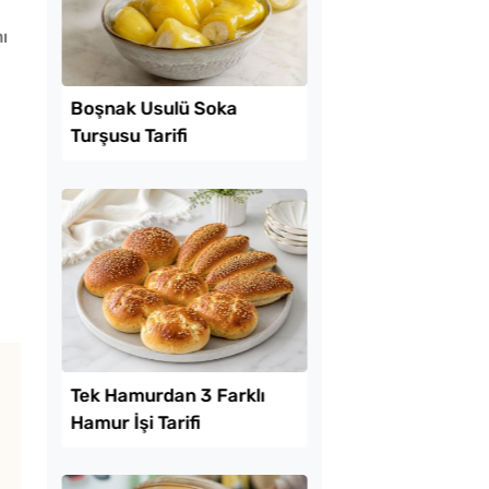
ı
Lezzet Trendleri
 Baklava
Boşnak Usulü Soka
inde Borcam Tatlısı
Turşusu Tarifi