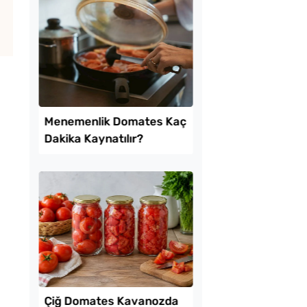
tılık Pratik
Tek Hamurdan 3 Fark
a Tarifi
Hamur İşi Tarifi