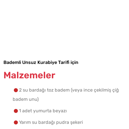
Tarif Defterime Kaydet
Bademli Unsuz Kurabiye Tarifi için
Malzemeler
Malzemelere Geç
2 su bardağı toz badem (veya ince çekilmiş çiğ
Yapılış Adımlarına Geç
badem unu)
1 adet yumurta beyazı
Yarım su bardağı pudra şekeri