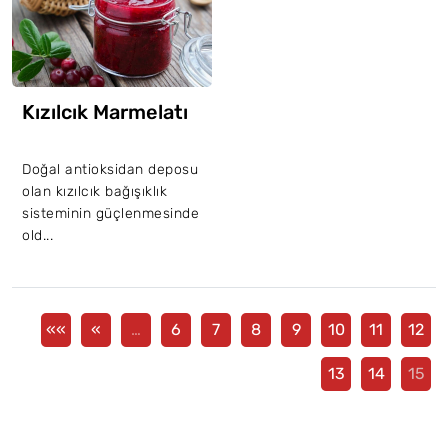
Kızılcık Marmelatı
Doğal antioksidan deposu
olan kızılcık bağışıklık
sisteminin güçlenmesinde
old...
««
«
…
6
7
8
9
10
11
12
13
14
15