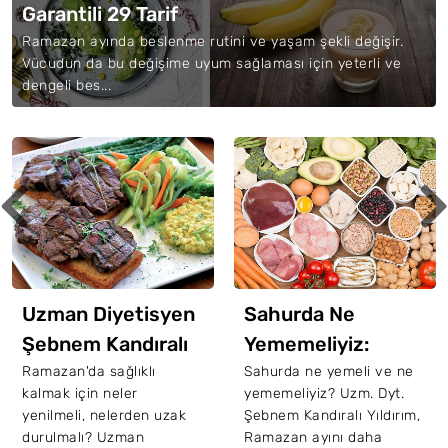
Garantili 29 Tarif
Ramazan ayında beslenme rutini ve yaşam şekli değişir.
Vücudun da bu değişime uyum sağlaması için yeterli ve
dengeli bes...
Uzman Diyetisyen
Sahurda Ne
Şebnem Kandıralı
Yememeliyiz:
Yıldırım'dan İftar
Sahurda Uzak
Ramazan'da sağlıklı
Sahurda ne yemeli ve ne
kalmak için neler
yememeliyiz? Uzm. Dyt.
Ve Sahur İçin
Durmanız Gereken
yenilmeli, nelerden uzak
Şebnem Kandıralı Yıldırım,
Beslenme Önerileri
Besinler
durulmalı? Uzman
Ramazan ayını daha