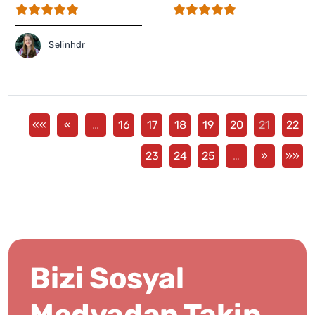
Selinhdr
««
«
…
16
17
18
19
20
21
22
23
24
25
…
»
»»
Bizi Sosyal
Medyadan Takip