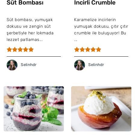
Süt Bombası
İncirli Crumble
Süt bombası, yumuşak
Karamelize incirlerin
dokusu ve zengin süt
yumuşak dokusu, çıtır çıtır
şerbetiyle her lokmada
crumble ile buluşuyor! Bu
lezzet patlamas...
...
Selinhdr
Selinhdr