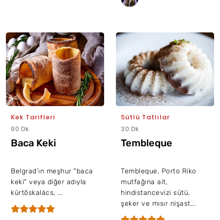
Kek Tarifleri
Sütlü Tatlılar
90 Dk
30 Dk
Baca Keki
Tembleque
Belgrad’ın meşhur "baca
Tembleque, Porto Riko
keki" veya diğer adıyla
mutfağına ait,
kürtőskalács, ...
hindistancevizi sütü,
şeker ve mısır nişast...