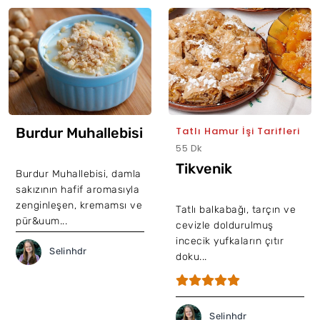
Burdur Muhallebisi
Tatlı Hamur İşi Tarifleri
55 Dk
Tikvenik
Burdur Muhallebisi, damla
sakızının hafif aromasıyla
zenginleşen, kremamsı ve
Tatlı balkabağı, tarçın ve
pür&uum...
cevizle doldurulmuş
incecik yufkaların çıtır
Selinhdr
doku...
Selinhdr