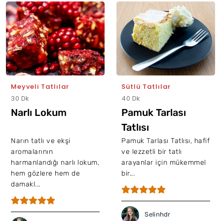
Meyveli Tatlılar
Sütlü Tatlılar
30 Dk
40 Dk
Narlı Lokum
Pamuk Tarlası
Tatlısı
Narın tatlı ve ekşi
Pamuk Tarlası Tatlısı, hafif
aromalarının
ve lezzetli bir tatlı
harmanlandığı narlı lokum,
arayanlar için mükemmel
hem gözlere hem de
bir...
damakl...
Selinhdr