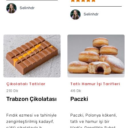
Selinhdr
Selinhdr
Çikolatalı Tatlılar
Tatlı Hamur İşi Tarifleri
210 Dk
46 Dk
Trabzon Çikolatası
Paczki
Fındık ezmesi ve tahiniyle
Paczki, Polonya kökenli,
zenginleştirilmiş kadayıf,
tatlı ve hamur işi bir
sütlü çikolatayla b...
türdür. Genellikle Şubat