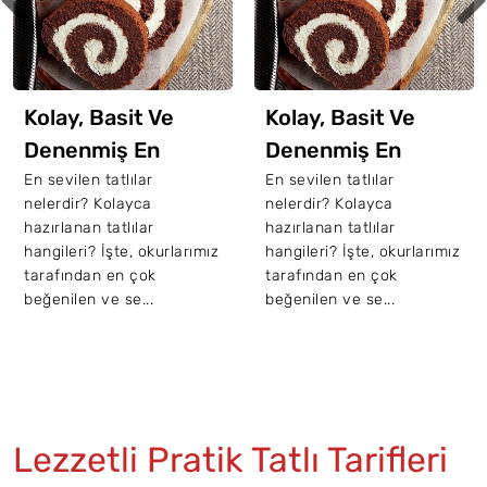
Kolay, Basit Ve
Kolay, Basit Ve
Denenmiş En
Denenmiş En
Sevilen 10 Tatlı
Sevilen 10 Tatlı
En sevilen tatlılar
En sevilen tatlılar
nelerdir? Kolayca
nelerdir? Kolayca
Tarifi
Tarifi
hazırlanan tatlılar
hazırlanan tatlılar
hangileri? İşte, okurlarımız
hangileri? İşte, okurlarımız
tarafından en çok
tarafından en çok
beğenilen ve se...
beğenilen ve se...
Lezzetli Pratik Tatlı Tarifleri