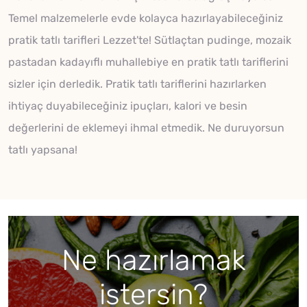
Temel malzemelerle evde kolayca hazırlayabileceğiniz
pratik tatlı tarifleri Lezzet'te! Sütlaçtan pudinge, mozaik
pastadan kadayıflı muhallebiye en pratik tatlı tariflerini
sizler için derledik. Pratik tatlı tariflerini hazırlarken
ihtiyaç duyabileceğiniz ipuçları, kalori ve besin
değerlerini de eklemeyi ihmal etmedik. Ne duruyorsun
tatlı yapsana!
Ne hazırlamak
istersin?