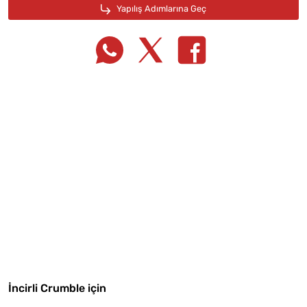
Tarif Defterime Kaydet
Malzemelere Geç
İncirli Crumble için