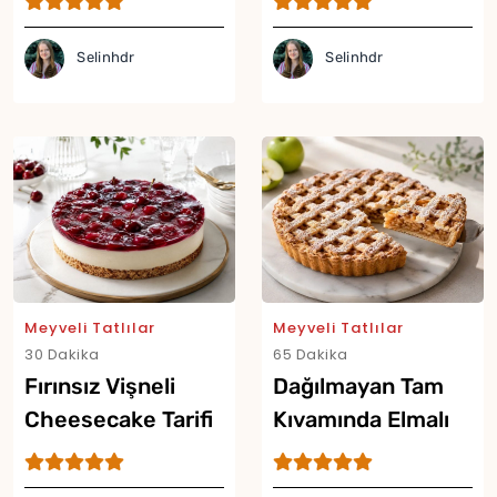
Selinhdr
Selinhdr
Meyveli Tatlılar
Meyveli Tatlılar
30 Dakika
65 Dakika
Fırınsız Vişneli
Dağılmayan Tam
Yor
Cheesecake Tarifi
Kıvamında Elmalı
Turta Tarifi