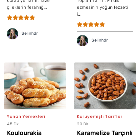
Kurabiye Tarifi: Taze
Topları Tarifi : Fındık
çileklerin ferahlığ...
ezmesinin yoğun lezzeti
i...
Selinhdr
Selinhdr
Yunan Yemekleri
Kuruyemişli Tarifler
45 Dk
20 Dk
Koulourakia
Karamelize Tarçınlı