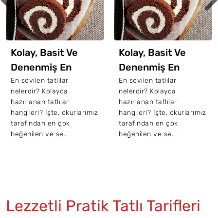
Kolay, Basit Ve
Kolay, Basit Ve
Denenmiş En
Denenmiş En
Sevilen 10 Tatlı
Sevilen 10 Tatlı
En sevilen tatlılar
En sevilen tatlılar
nelerdir? Kolayca
nelerdir? Kolayca
Tarifi
Tarifi
hazırlanan tatlılar
hazırlanan tatlılar
hangileri? İşte, okurlarımız
hangileri? İşte, okurlarımız
tarafından en çok
tarafından en çok
beğenilen ve se...
beğenilen ve se...
Lezzetli Pratik Tatlı Tarifleri