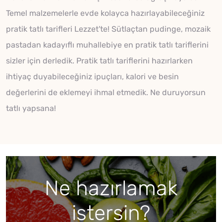
Temel malzemelerle evde kolayca hazırlayabileceğiniz
pratik tatlı tarifleri Lezzet'te! Sütlaçtan pudinge, mozaik
pastadan kadayıflı muhallebiye en pratik tatlı tariflerini
sizler için derledik. Pratik tatlı tariflerini hazırlarken
ihtiyaç duyabileceğiniz ipuçları, kalori ve besin
değerlerini de eklemeyi ihmal etmedik. Ne duruyorsun
tatlı yapsana!
Ne hazırlamak
istersin?