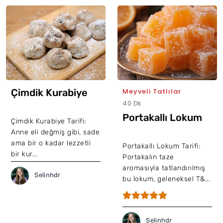
Çimdik Kurabiye
Meyveli Tatlılar
40 Dk
Portakallı Lokum
Çimdik Kurabiye Tarifi:
Anne eli değmiş gibi, sade
ama bir o kadar lezzetli
Portakallı Lokum Tarifi:
bir kur...
Portakalın taze
aromasıyla tatlandırılmış
Selinhdr
bu lokum, geleneksel T&...
Selinhdr