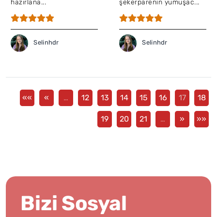
hazırlana...
şekerparenin yumuşac...
Selinhdr
Selinhdr
««
«
…
12
13
14
15
16
17
18
19
20
21
…
»
»»
Bizi Sosyal