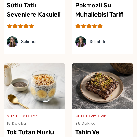
Sütlü Tatlı
Pekmezli Su
Sevenlere Kakuleli
Muhallebisi Tarifi
Reyhanlı Güllaç
Tarifi
Selinhdr
Selinhdr
Sütlü Tatlılar
Sütlü Tatlılar
15 Dakika
35 Dakika
Tok Tutan Muzlu
Tahin Ve
Yor