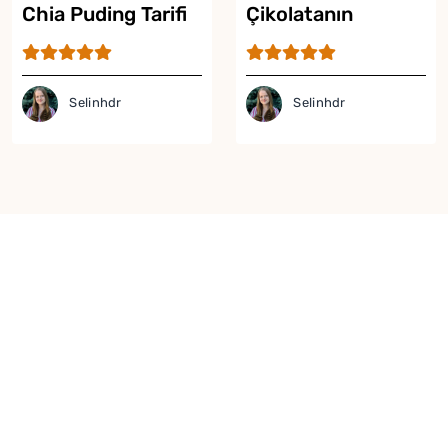
Chia Puding Tarifi
Çikolatanın
Buluştuğu Güllaç
Tarifi
Selinhdr
Selinhdr