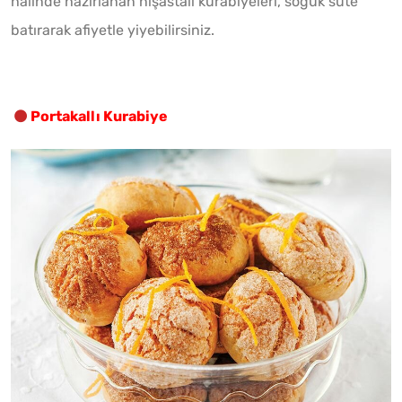
halinde hazırlanan nişastalı kurabiyeleri, soğuk süte
batırarak afiyetle yiyebilirsiniz.
Portakallı Kurabiye