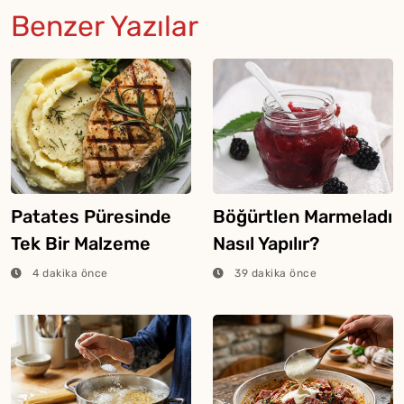
Benzer Yazılar
Patates Püresinde
Böğürtlen Marmeladı
Tek Bir Malzeme
Nasıl Yapılır?
Lezzeti İkiye
4 dakika önce
39 dakika önce
Katlıyor