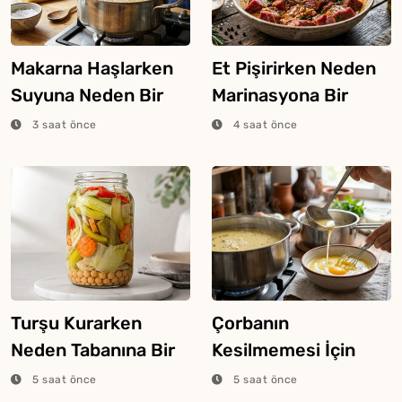
Makarna Haşlarken
Et Pişirirken Neden
Suyuna Neden Bir
Marinasyona Bir
Yemek Kaşığı Tuz
Kaşık Yoğurt Eklenir?
3 saat önce
4 saat önce
Atılır?
Turşu Kurarken
Çorbanın
Neden Tabanına Bir
Kesilmemesi İçin
Avuç Nohut Atılır?
Neden Bir Yumurta
5 saat önce
5 saat önce