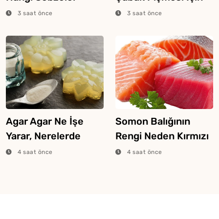
Konur?
Püf Noktaları
3 saat önce
3 saat önce
Agar Agar Ne İşe
Somon Balığının
Yarar, Nerelerde
Rengi Neden Kırmızı
Kullanılır?
Veya Pembe Olur?
4 saat önce
4 saat önce