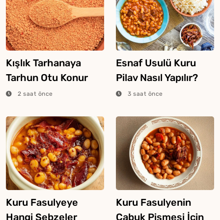
Kışlık Tarhanaya
Esnaf Usulü Kuru
Tarhun Otu Konur
Pilav Nasıl Yapılır?
Mu?
2 saat önce
3 saat önce
Kuru Fasulyeye
Kuru Fasulyenin
Hangi Sebzeler
Çabuk Pişmesi İçin