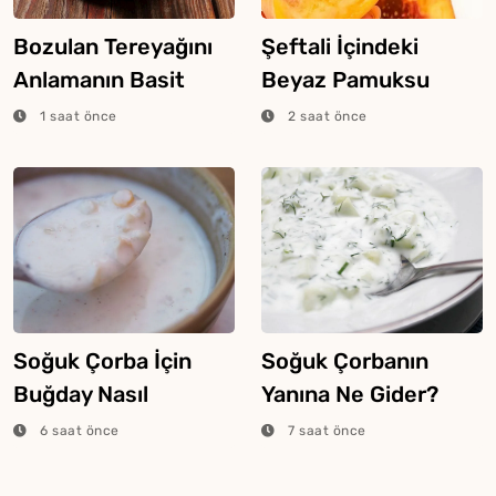
Bozulan Tereyağını
Şeftali İçindeki
Anlamanın Basit
Beyaz Pamuksu
Yolları
Dokunun Sebebi
1 saat önce
2 saat önce
Buymuş
Soğuk Çorba İçin
Soğuk Çorbanın
Buğday Nasıl
Yanına Ne Gider?
Haşlanır?
6 saat önce
7 saat önce