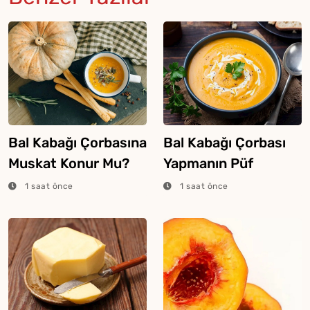
Bal Kabağı Çorbasına
Bal Kabağı Çorbası
Muskat Konur Mu?
Yapmanın Püf
Noktaları
1 saat önce
1 saat önce