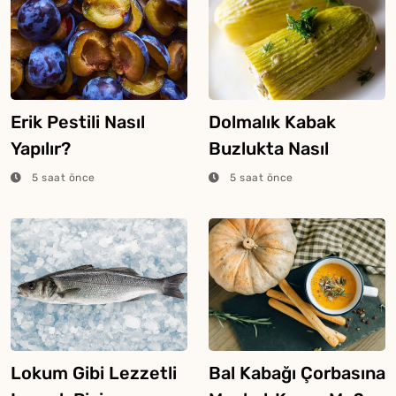
Erik Pestili Nasıl
Dolmalık Kabak
Yapılır?
Buzlukta Nasıl
Saklanır?
5 saat önce
5 saat önce
Lokum Gibi Lezzetli
Bal Kabağı Çorbasına