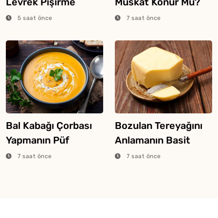
Levrek Pişirme
Muskat Konur Mu?
Tüyosu
5 saat önce
7 saat önce
Bal Kabağı Çorbası
Bozulan Tereyağını
Yapmanın Püf
Anlamanın Basit
Noktaları
Yolları
7 saat önce
7 saat önce