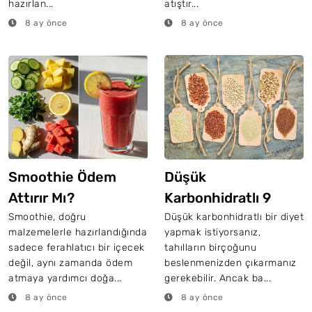
hazırlan...
atıştır...
8 ay önce
8 ay önce
Smoothie Ödem
Düşük
Attırır Mı?
Karbonhidratlı 9
Tahıl
Smoothie, doğru
Düşük karbonhidratlı bir diyet
malzemelerle hazırlandığında
yapmak istiyorsanız,
sadece ferahlatıcı bir içecek
tahılların birçoğunu
değil, aynı zamanda ödem
beslenmenizden çıkarmanız
atmaya yardımcı doğa...
gerekebilir. Ancak ba...
8 ay önce
8 ay önce