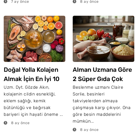
7 ay önce
8 ay önce
Doğal Yolla Kolajen
Alman Uzmana Göre
Almak İçin En İyi 10
2 Süper Gıda Çok
Gıda
Faydalı: Üstelik
Uzm. Dyt. Gözde Akın,
Beslenme uzmanı Claire
kolajenin cildin esnekliği,
Sorlie, besinleri
Herkesin Evinde
eklem sağlığı, kemik
takviyelerden almaya
Bulunuyor
bütünlüğü ve bağırsak
çalışmaya karşı çıkıyor. Ona
bariyeri için hayati öneme ...
göre besin maddelerini
mümkün...
8 ay önce
8 ay önce