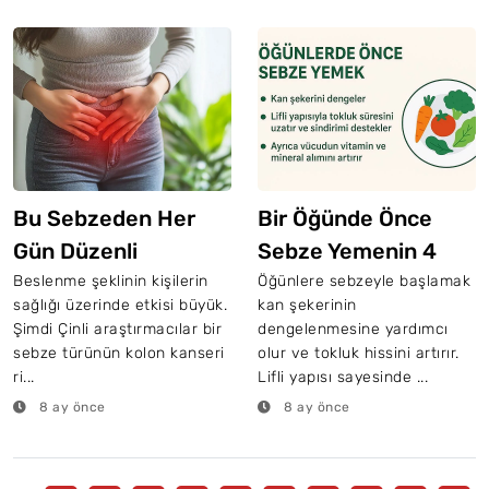
Bu Sebzeden Her
Bir Öğünde Önce
Gün Düzenli
Sebze Yemenin 4
Tüketmek Kolon
Önemi
Beslenme şeklinin kişilerin
Öğünlere sebzeyle başlamak
sağlığı üzerinde etkisi büyük.
kan şekerinin
Kanseri Riskini
Şimdi Çinli araştırmacılar bir
dengelenmesine yardımcı
Yüzde 20 Azalıyor
sebze türünün kolon kanseri
olur ve tokluk hissini artırır.
ri...
Lifli yapısı sayesinde ...
8 ay önce
8 ay önce