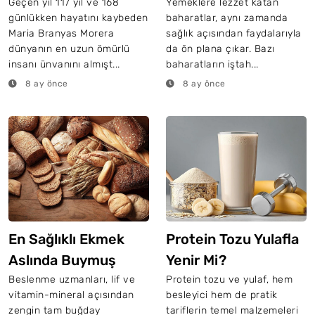
Vazgeçmeyip Her
Geçen yıl 117 yıl ve 168
Yemeklere lezzet katan
günlükken hayatını kaybeden
baharatlar, aynı zamanda
Gün Yediği 1 Yiyecek
Maria Branyas Morera
sağlık açısından faydalarıyla
dünyanın en uzun ömürlü
da ön plana çıkar. Bazı
insanı ünvanını almışt...
baharatların iştah...
8 ay önce
8 ay önce
En Sağlıklı Ekmek
Protein Tozu Yulafla
Aslında Buymuş
Yenir Mi?
Beslenme uzmanları, lif ve
Protein tozu ve yulaf, hem
vitamin-mineral açısından
besleyici hem de pratik
zengin tam buğday
tariflerin temel malzemeleri