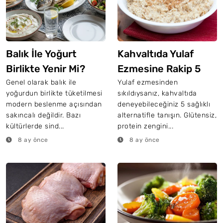
Balık İle Yoğurt
Kahvaltıda Yulaf
Birlikte Yenir Mi?
Ezmesine Rakip 5
Tok Tutan Tahıl
Genel olarak balık ile
Yulaf ezmesinden
yoğurdun birlikte tüketilmesi
sıkıldıysanız, kahvaltıda
modern beslenme açısından
deneyebileceğiniz 5 sağlıklı
sakıncalı değildir. Bazı
alternatifle tanışın. Glütensiz,
kültürlerde sind...
protein zengini...
8 ay önce
8 ay önce