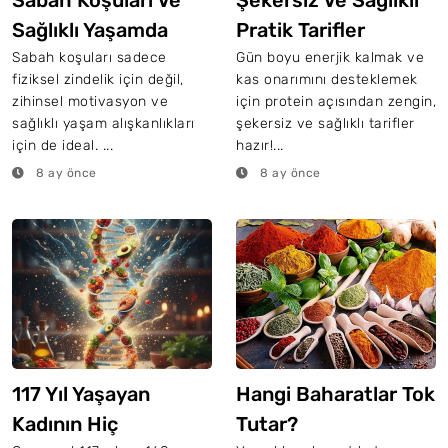
Sabah Koşuları Ve
Şekersiz Ve Sağlıklı
Sağlıklı Yaşamda
Pratik Tarifler
Beslenme
Sabah koşuları sadece
Gün boyu enerjik kalmak ve
fiziksel zindelik için değil,
kas onarımını desteklemek
zihinsel motivasyon ve
için protein açısından zengin,
sağlıklı yaşam alışkanlıkları
şekersiz ve sağlıklı tarifler
için de ideal. ...
hazır!...
8 ay önce
8 ay önce
117 Yıl Yaşayan
Hangi Baharatlar Tok
Kadının Hiç
Tutar?