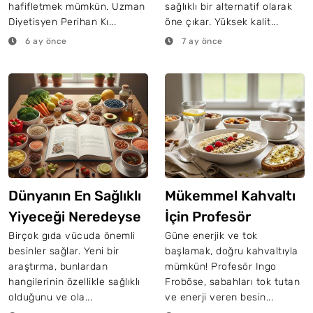
hafifletmek mümkün. Uzman
sağlıklı bir alternatif olarak
Diyetisyen Perihan Kı...
öne çıkar. Yüksek kalit...
6 ay önce
7 ay önce
Dünyanın En Sağlıklı
Mükemmel Kahvaltı
Yiyeceği Neredeyse
İçin Profesör
Hiç Bilinmiyor
Froböse’Den 5 Öneri
Birçok gıda vücuda önemli
Güne enerjik ve tok
besinler sağlar. Yeni bir
başlamak, doğru kahvaltıyla
araştırma, bunlardan
mümkün! Profesör Ingo
hangilerinin özellikle sağlıklı
Froböse, sabahları tok tutan
olduğunu ve ola...
ve enerji veren besin...