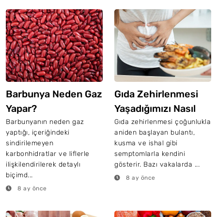
Barbunya Neden Gaz
Gıda Zehirlenmesi
Yapar?
Yaşadığımızı Nasıl
Anlarız? 10 İpucu
Barbunyanın neden gaz
Gıda zehirlenmesi çoğunlukla
yaptığı, içeriğindeki
aniden başlayan bulantı,
sindirilemeyen
kusma ve ishal gibi
karbonhidratlar ve liflerle
semptomlarla kendini
ilişkilendirilerek detaylı
gösterir. Bazı vakalarda ...
biçimd...
8 ay önce
8 ay önce