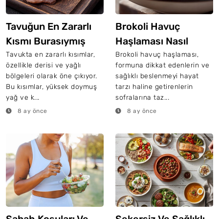
Tavuğun En Zararlı
Brokoli Havuç
Kısmı Burasıymış
Haşlaması Nasıl
Yapılır?
Tavukta en zararlı kısımlar,
Brokoli havuç haşlaması,
özellikle derisi ve yağlı
formuna dikkat edenlerin ve
bölgeleri olarak öne çıkıyor.
sağlıklı beslenmeyi hayat
Bu kısımlar, yüksek doymuş
tarzı haline getirenlerin
yağ ve k...
sofralarına taz...
8 ay önce
8 ay önce