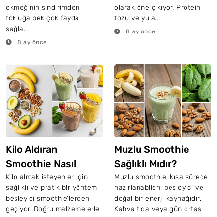
ekmeğinin sindirimden
olarak öne çıkıyor. Protein
tokluğa pek çok fayda
tozu ve yula...
sağla...
8 ay önce
8 ay önce
Kilo Aldıran
Muzlu Smoothie
Smoothie Nasıl
Sağlıklı Mıdır?
Yapılır?
Kilo almak isteyenler için
Muzlu smoothie, kısa sürede
sağlıklı ve pratik bir yöntem,
hazırlanabilen, besleyici ve
besleyici smoothie’lerden
doğal bir enerji kaynağıdır.
geçiyor. Doğru malzemelerle
Kahvaltıda veya gün ortası