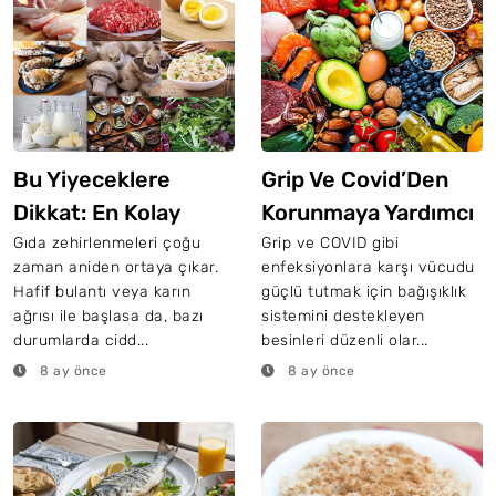
Bu Yiyeceklere
Grip Ve Covid’Den
Dikkat: En Kolay
Korunmaya Yardımcı
Zehirleyebilen 10
En Etkili 10 Gıda
Gıda zehirlenmeleri çoğu
Grip ve COVID gibi
zaman aniden ortaya çıkar.
enfeksiyonlara karşı vücudu
Gıda
Hafif bulantı veya karın
güçlü tutmak için bağışıklık
ağrısı ile başlasa da, bazı
sistemini destekleyen
durumlarda cidd...
besinleri düzenli olar...
8 ay önce
8 ay önce