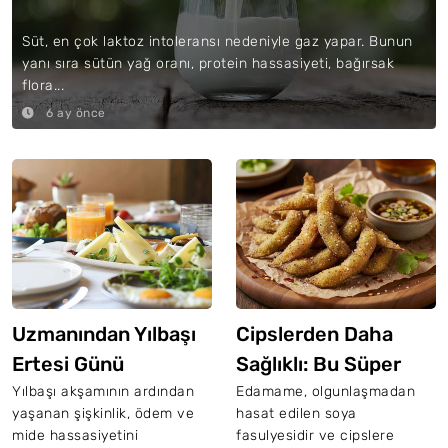
Süt, en çok laktoz intoleransı nedeniyle gaz yapar. Bunun
yanı sıra sütün yağ oranı, protein hassasiyeti, bağırsak
flora...
6 ay önce
Uzmanından Yılbaşı
Cipslerden Daha
Ertesi Günü
Sağlıklı: Bu Süper
Beslenme Programı
Besini Kendiniz
Yılbaşı akşamının ardından
Edamame, olgunlaşmadan
yaşanan şişkinlik, ödem ve
hasat edilen soya
Kızartın
mide hassasiyetini
fasulyesidir ve cipslere