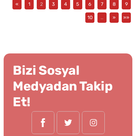
«
1
2
3
4
5
6
7
8
9
10
…
»
»»
Bizi Sosyal
Medyadan Takip
Et!