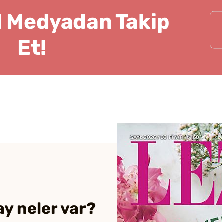
l Medyadan Takip
Et!
ay neler var?