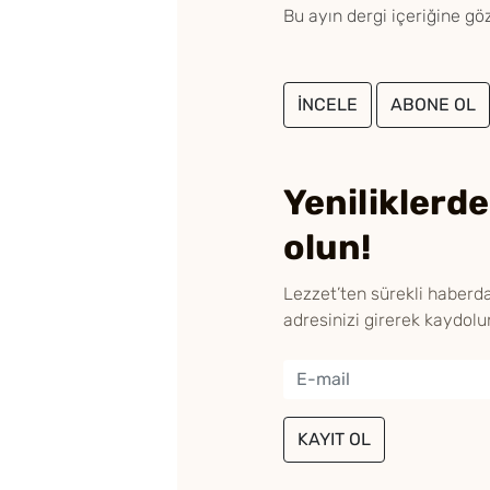
Bu ayın dergi içeriğine göz
İNCELE
ABONE OL
Yeniliklerd
olun!
Lezzet’ten sürekli haberd
adresinizi girerek kaydolu
KAYIT OL