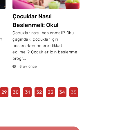
Çocuklar Nasıl
Beslenmeli: Okul
Çağındaki Çocuklar İçin
Çocuklar nasıl beslenmeli? Okul
r?
çağındaki çocuklar için
Beslenme Önerileri
beslenirken nelere dikkat
edilmeli? Çocuklar için beslenme
progr...
8 ay önce
29
30
31
32
33
34
35