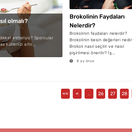
Brokolinin Faydaları
ıl olmalı?
Nelerdir?
Brokolinin faydaları nelerdir?
ikkat etmeliyiz? Sporcular
Brokolinin besin değerleri nedi
 kütlenizi artır...
Brokoli nasıl seçilir ve nasıl
pişirilmesi önerilir? İş...
8 ay önce
««
«
…
26
27
28