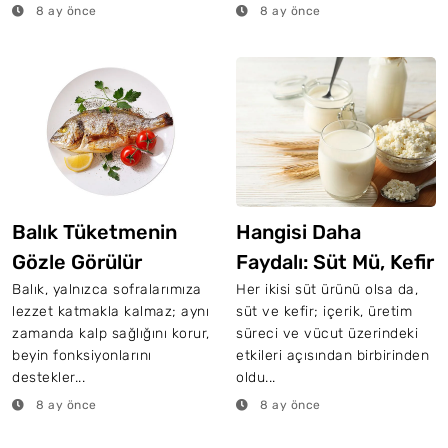
8 ay önce
8 ay önce
Balık Tüketmenin
Hangisi Daha
Gözle Görülür
Faydalı: Süt Mü, Kefir
Faydaları
Mi? Farkları
Balık, yalnızca sofralarımıza
Her ikisi süt ürünü olsa da,
lezzet katmakla kalmaz; aynı
süt ve kefir; içerik, üretim
Nelerdir?
zamanda kalp sağlığını korur,
süreci ve vücut üzerindeki
beyin fonksiyonlarını
etkileri açısından birbirinden
destekler...
oldu...
8 ay önce
8 ay önce