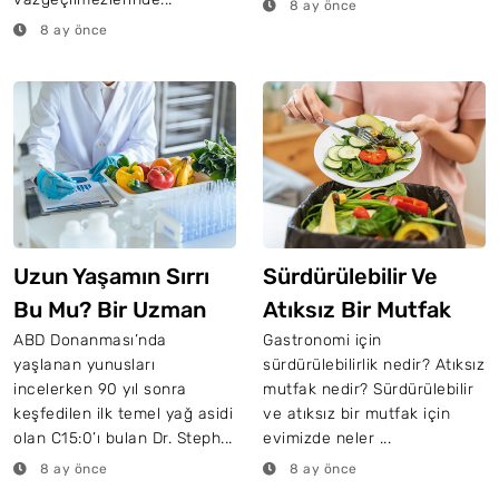
8 ay önce
8 ay önce
Uzun Yaşamın Sırrı
Sürdürülebilir Ve
Bu Mu? Bir Uzman
Atıksız Bir Mutfak
Her Gün Bu Gıdayı
İçin Neler Yapılmalı?
ABD Donanması’nda
Gastronomi için
yaşlanan yunusları
sürdürülebilirlik nedir? Atıksız
Söylüyor
incelerken 90 yıl sonra
mutfak nedir? Sürdürülebilir
keşfedilen ilk temel yağ asidi
ve atıksız bir mutfak için
olan C15:0’ı bulan Dr. Steph...
evimizde neler ...
8 ay önce
8 ay önce