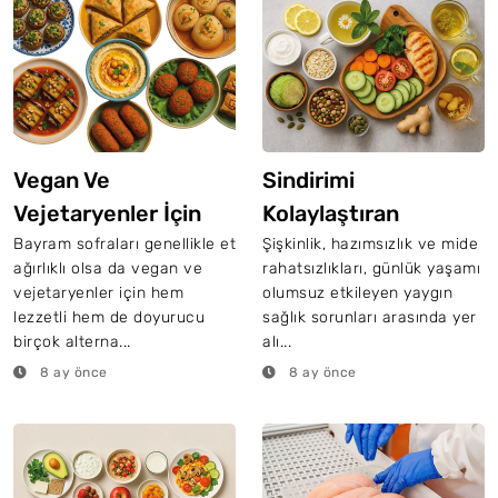
Vegan Ve
Sindirimi
Vejetaryenler İçin
Kolaylaştıran
Lezzetli Bayram
Beslenme Önerileri
Bayram sofraları genellikle et
Şişkinlik, hazımsızlık ve mide
ağırlıklı olsa da vegan ve
rahatsızlıkları, günlük yaşamı
Alternatifleri
Ve Bitki Çayları
vejetaryenler için hem
olumsuz etkileyen yaygın
lezzetli hem de doyurucu
sağlık sorunları arasında yer
birçok alterna...
alı...
8 ay önce
8 ay önce