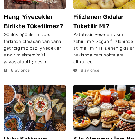
Hangi Yiyecekler
Filizlenen Gıdalar
Birlikte Tüketilmez?
Tüketilir Mi?
Günlük öğünlerimizde,
Patatesin yeşeren kısmı
farkında olmadan yan yana
zehirli mi? Soğan filizlenince
getirdiğimiz bazı yiyecekler
atılmalı mı? Filizlenen gıdalar
sindirim sistemimizi
hakkında bazı noktalara
yavaşlatabilir; besin ...
dikkat ed...
8 ay önce
8 ay önce