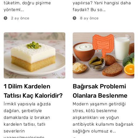
tüketim, doğru pişirme
yapılırsa? Yani hangisi daha
yönteml...
faydalı? Bu so...
2 ay önce
8 ay önce
1 Dilim Kardelen
Bağırsak Problemi
Tatlısı Kaç Kaloridir?
Olanlara Beslenme
Tüyoları
İrmikli yapısıyla ağızda
Modern yaşamın getirdiği
dağılan, şerbetiyle
stres, kötü beslenme
damaklarda iz bırakan
alışkanlıkları ve yoğun
kardelen tatlısı, tatlı
antibiyotik kullanımı bağırsak
severlerin
sağlığını olumsuz e...
vazgeçilmezlerinde...