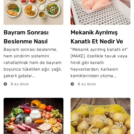
Bayram Sonrası
Mekanik Ayrılmış
Beslenme Nasıl
Kanatlı Et Nedir Ve
Olmalı? İşte
Make Nerelerde
Bayram sonrası beslenme,
"Mekanik ayrılmış kanatlı et"
hem sindirim sistemini
(MAKE), özellikle tavuk veya
Uzmanından 3
Kullanılır?
rahatlatmak hem de bayram
hindi gibi kanatlı
Günlük Plan
boyunca tüketilen ağır, yağlı,
hayvanlardan, karkasın
şekerli gıdalar...
kemiklerinden otoma...
8 ay önce
8 ay önce