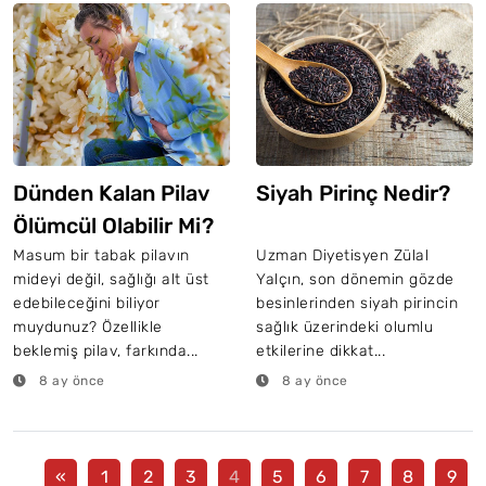
Dünden Kalan Pilav
Siyah Pirinç Nedir?
Ölümcül Olabilir Mi?
Masum bir tabak pilavın
Uzman Diyetisyen Zülal
mideyi değil, sağlığı alt üst
Yalçın, son dönemin gözde
edebileceğini biliyor
besinlerinden siyah pirincin
muydunuz? Özellikle
sağlık üzerindeki olumlu
beklemiş pilav, farkında...
etkilerine dikkat...
8 ay önce
8 ay önce
«
1
2
3
4
5
6
7
8
9