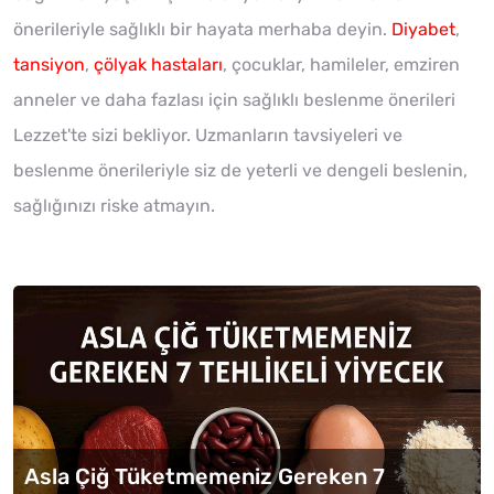
önerileriyle sağlıklı bir hayata merhaba deyin.
Diyabet
,
tansiyon
,
çölyak hastaları
, çocuklar, hamileler, emziren
anneler ve daha fazlası için sağlıklı beslenme önerileri
Lezzet'te sizi bekliyor. Uzmanların tavsiyeleri ve
beslenme önerileriyle siz de yeterli ve dengeli beslenin,
sağlığınızı riske atmayın.
Asla Çiğ Tüketmemeniz Gereken 7