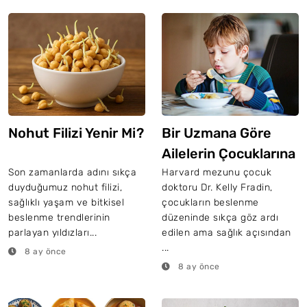
Nohut Filizi Yenir Mi?
Bir Uzmana Göre
Ailelerin Çocuklarına
Yeterince
Son zamanlarda adını sıkça
Harvard mezunu çocuk
duyduğumuz nohut filizi,
doktoru Dr. Kelly Fradin,
Yedirmediği 1
sağlıklı yaşam ve bitkisel
çocukların beslenme
Numaralı Yiyecek
beslenme trendlerinin
düzeninde sıkça göz ardı
parlayan yıldızları...
edilen ama sağlık açısından
...
8 ay önce
8 ay önce