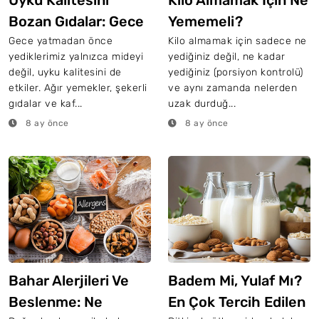
Uyku Kalitesini
Kilo Almamak İçin Ne
Bozan Gıdalar: Gece
Yememeli?
Ne Yememeli?
Gece yatmadan önce
Kilo almamak için sadece ne
yediklerimiz yalnızca mideyi
yediğiniz değil, ne kadar
değil, uyku kalitesini de
yediğiniz (porsiyon kontrolü)
etkiler. Ağır yemekler, şekerli
ve aynı zamanda nelerden
gıdalar ve kaf...
uzak durduğ...
8 ay önce
8 ay önce
Bahar Alerjileri Ve
Badem Mi, Yulaf Mı?
Beslenme: Ne
En Çok Tercih Edilen