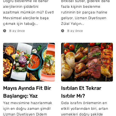
Yediğimiz Neyi
5 Bitkisel Süt
Doğru beslenme ile bahar
Bitkisel sütler, giderek daha
alerjilerinin şiddetini
fazla kişinin beslenme
Tetikliyor?
azaltmak mümkün mü? Evet!
rutininin bir parçası haline
Mevsimsel alerjilerle başa
geliyor. Uzman Diyetisyen
çıkmak için tabağı...
Zülal Yalçın...
8 ay önce
8 ay önce
Mayıs Ayında Fit Bir
Isıtılan Et Tekrar
Başlangıç: Yaz
Isıtılır Mı?
Öncesi Beslenme
Yaz mevsimine hazırlanmak
Gıda israfını önlemenin en
için en doğru zaman şimdi!
etkili yollarından biri, artan
Rehberi
Uzman Diyetisyen Didem
yemekleri doğru şekilde