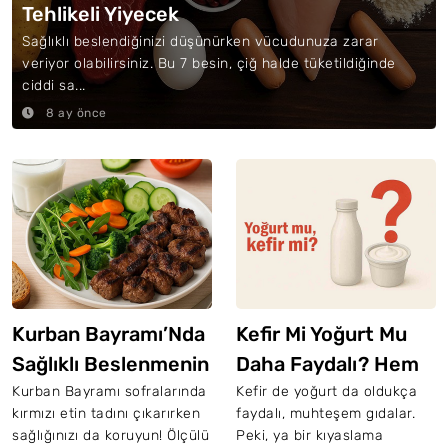
Tehlikeli Yiyecek
Sağlıklı beslendiğinizi düşünürken vücudunuza zarar
veriyor olabilirsiniz. Bu 7 besin, çiğ halde tüketildiğinde
ciddi sa...
8 ay önce
Kurban Bayramı’Nda
Kefir Mi Yoğurt Mu
Sağlıklı Beslenmenin
Daha Faydalı? Hem
7 Altın Kuralı
Yapay Zeka Hem Bir
Kurban Bayramı sofralarında
Kefir de yoğurt da oldukça
kırmızı etin tadını çıkarırken
faydalı, muhteşem gıdalar.
Uzmana Sorduk
sağlığınızı da koruyun! Ölçülü
Peki, ya bir kıyaslama