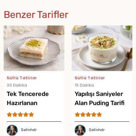
Benzer Tarifler
Sütlü Tatlılar
Sütlü Tatlılar
30 Dakika
15 Dakika
Tek Tencerede
Yapılışı Saniyeler
Hazırlanan
Alan Puding Tarifi
Muhallebili Tatlı
Tarifi
Selinhdr
Selinhdr