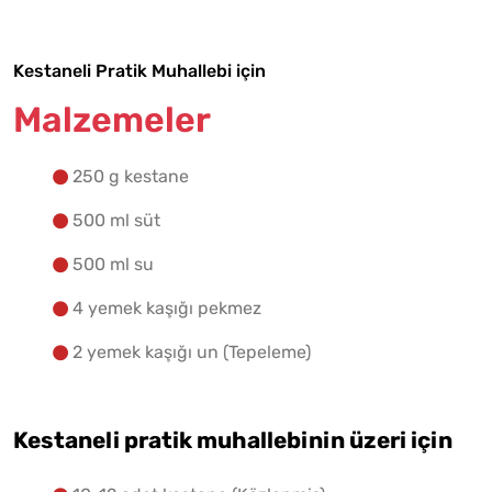
Tarif Defterime Kaydet
Kestaneli Pratik Muhallebi için
Malzemeler
250 g kestane
Malzemelere Geç
500 ml süt
500 ml su
Yapılış Adımlarına Geç
4 yemek kaşığı pekmez
2 yemek kaşığı un (Tepeleme)
Kestaneli pratik muhallebinin
üzeri için