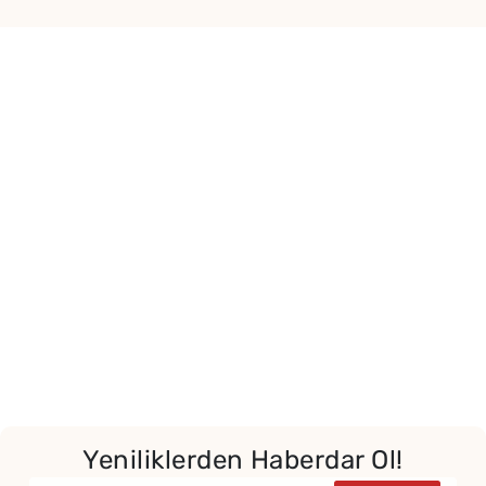
Yor
Yeniliklerden Haberdar Ol!