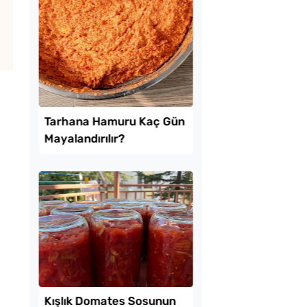
 Baklava
Borcamda Muzlu Pas
inde Borcam Tatlısı
Tarifi