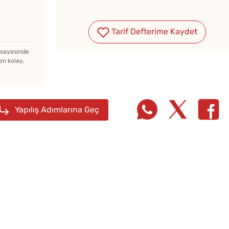
Evde Elma Sirkesi
Tarif Defterime Kaydet
Yapmanın 4 Püf Noktası
z sayesinde
en kolay,
Yapılış Adımlarına Geç
Soğuk
Lezzet
Tarifi