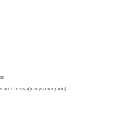
Boşna
Turşus
ısı
 olarak tereyağı veya margarin)
Tek H
Hamur 