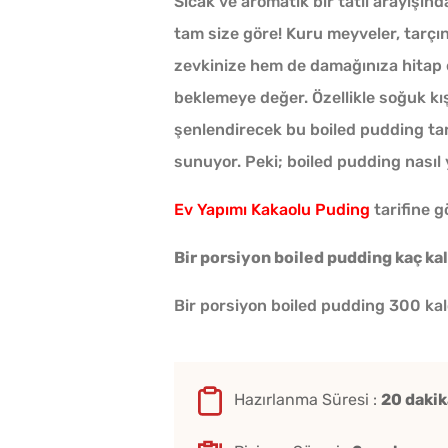
Sıcak ve aromatik bir tatlı arayışınd
tam size göre! Kuru meyveler, tarç
zevkinize hem de damağınıza hitap ed
beklemeye değer. Özellikle soğuk kış
şenlendirecek bu boiled pudding tari
sunuyor. Peki; boiled pudding nasıl ya
Ev Yapımı Kakaolu Puding
tarifine gö
Bir porsiyon boiled pudding kaç kal
Bir porsiyon boiled pudding 300 kalo
Hazırlanma Süresi :
20 dakik