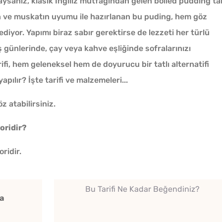
aysanız, klasik İngiliz mutfağından gelen boiled pudding tar
ın ve muskatın uyumu ile hazırlanan bu puding, hem göz
iyor. Yapımı biraz sabır gerektirse de lezzeti her türlü
 günlerinde, çay veya kahve eşliğinde sofralarınızı
fi, hem geleneksel hem de doyurucu bir tatlı alternatifi
pılır? İşte tarifi ve malzemeleri...
Çiğ Domates Kavanozda
Nasıl Saklanır?
z atabilirsiniz.
oridir?
Menemenlik Domates Kaç
ridir.
Dakika Kaynatılır?
Yağ Ç
Bu Tarifi Ne Kadar Beğendiniz?
Ev Yapımı Domates Sosu
a
Patlıc
Kaç Yıl Dayanır?