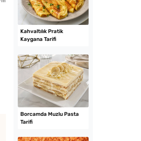
ifi
Lezzet Trendleri
ekmeyen Çıtır
Kahvaltılık Pratik
an Kızartması Tarifi
Kaygana Tarifi