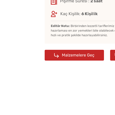
Pişirme Süresi :
2 saat
Kaç Kişilik:
6 Kişilik
Editör Notu:
Birbirinden lezzetli tariflerimi
hazırlaması en zor yemekleri bile olabilecek 
hızlı ve pratik şekilde hazırlayabilirsiniz.
Malzemelere Geç