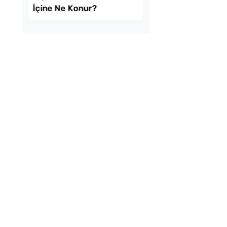
k Usulü Soka
Tarhana Hamuru Kaç
u Tarifi
Mayalandırılır?
amurdan 3 Farklı
Kışlık Domates Sosu
İşi Tarifi
İçine Ne Konur?