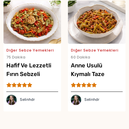
Diğer Sebze Yemekleri
Diğer Sebze Yemekleri
75 Dakika
60 Dakika
Hafif Ve Lezzetli
Anne Usulü
Fırın Sebzeli
Kıymalı Taze
Fasulye Tarifi
Fasulye Tarifi
Selinhdr
Selinhdr
Yor