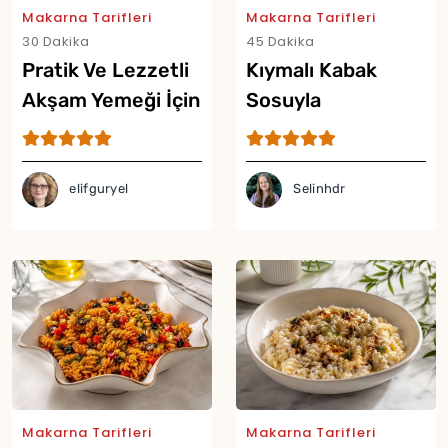
Makarna Tarifleri
Makarna Tarifleri
30 Dakika
45 Dakika
Pratik Ve Lezzetli
Kıymalı Kabak
Akşam Yemeği İçin
Sosuyla
Tek Tavada
Hazırlanan En
Makarna Tarifi
Pratik Makarna
Tarifi
elifguryel
Selinhdr
Makarna Tarifleri
Makarna Tarifleri