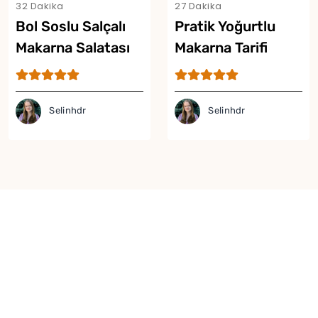
32 Dakika
27 Dakika
Bol Soslu Salçalı
Pratik Yoğurtlu
Makarna Salatası
Makarna Tarifi
Tarifi
Selinhdr
Selinhdr
Yor