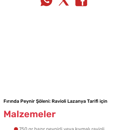
Tarif Defterime Kaydet
Fırında Peynir Şöleni: Ravioli Lazanya Tarifi için
Malzemeler
Malzemelere Geç
750 gr hazır peynirli veya kıymalı ravioli