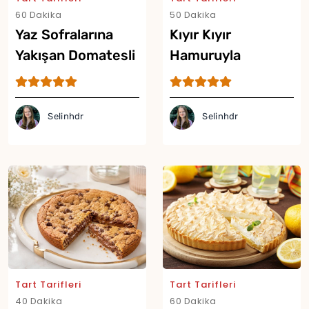
60 Dakika
50 Dakika
Yaz Sofralarına
Kıyır Kıyır
Yakışan Domatesli
Hamuruyla
Tart Tarifi
Şeftalili Tart Tarifi
Selinhdr
Selinhdr
Tart Tarifleri
Tart Tarifleri
40 Dakika
60 Dakika