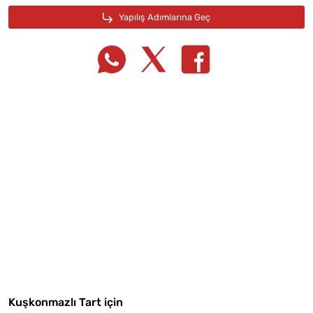
Tarif Defterime Kaydet
Malzemelere Geç
Kuşkonmazlı Tart için