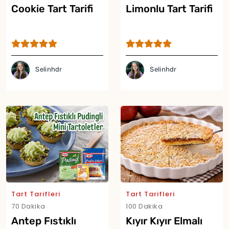
Cookie Tart Tarifi
Limonlu Tart Tarifi
Selinhdr
Selinhdr
Yor
Tart Tarifleri
Tart Tarifleri
70 Dakika
100 Dakika
Antep Fıstıklı
Kıyır Kıyır Elmalı