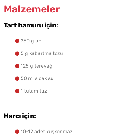
Malzemeler
Yapılış Adımlarına Geç
Tart hamuru için:
250 g un
5 g kabartma tozu
125 g tereyağı
50 ml sıcak su
1 tutam tuz
Harcı için:
10-12 adet kuşkonmaz