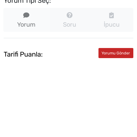
Yorum Tipi Seç:
Yorum
Soru
İpucu
Tarifi Puanla: