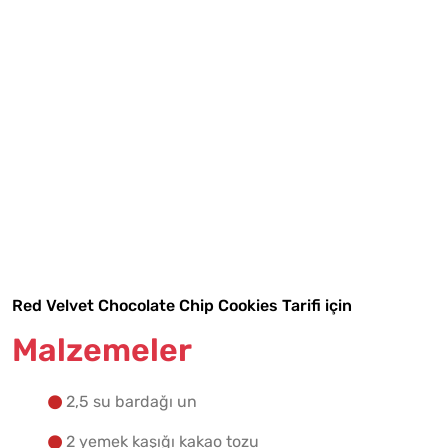
Tarif Defterime Kaydet
Red Velvet Chocolate Chip Cookies Tarifi için
Malzemeler
Malzemelere Geç
2,5 su bardağı un
Yapılış Adımlarına Geç
2 yemek kaşığı kakao tozu