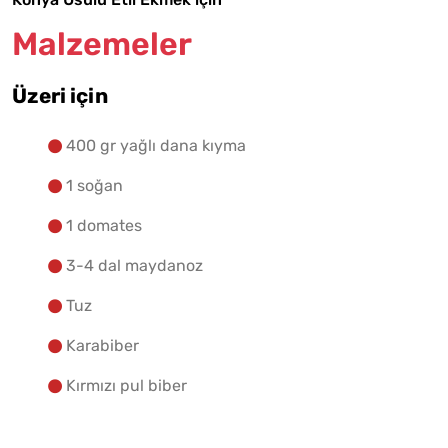
Malzemeler
Üzeri için
Malzemelere Geç
400 gr yağlı dana kıyma
Yapılış Adımlarına Geç
1 soğan
1 domates
3-4 dal maydanoz
Tuz
Karabiber
Kırmızı pul biber