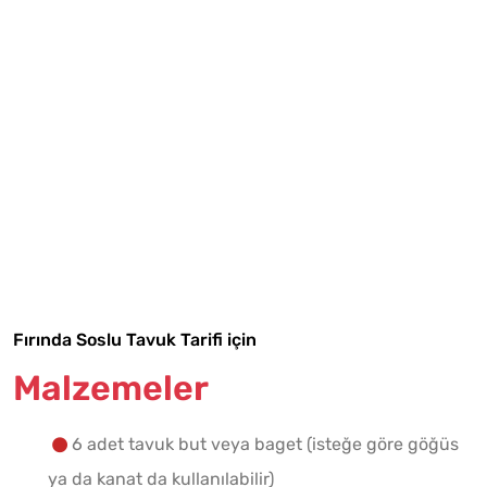
Tarif Defterime Kaydet
Fırında Soslu Tavuk Tarifi için
Malzemeler
Malzemelere Geç
6 adet tavuk but veya baget (isteğe göre göğüs
Yapılış Adımlarına Geç
ya da kanat da kullanılabilir)