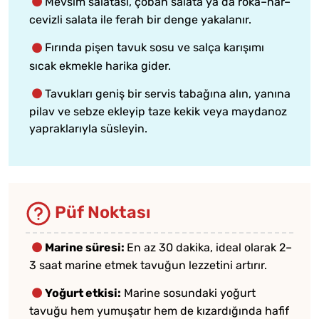
Mevsim salatası, çoban salata ya da roka–nar–
cevizli salata ile ferah bir denge yakalanır.
Fırında pişen tavuk sosu ve salça karışımı
sıcak ekmekle harika gider.
Tavukları geniş bir servis tabağına alın, yanına
pilav ve sebze ekleyip taze kekik veya maydanoz
yapraklarıyla süsleyin.
Püf Noktası
Marine süresi:
En az 30 dakika, ideal olarak 2–
3 saat marine etmek tavuğun lezzetini artırır.
Yoğurt etkisi:
Marine sosundaki yoğurt
tavuğu hem yumuşatır hem de kızardığında hafif