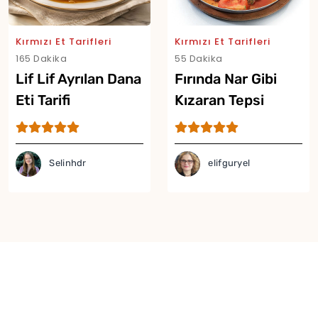
Kırmızı Et Tarifleri
Kırmızı Et Tarifleri
165 Dakika
55 Dakika
Lif Lif Ayrılan Dana
Fırında Nar Gibi
Eti Tarifi
Kızaran Tepsi
Yor
Kebabı Tarifi
Selinhdr
elifguryel