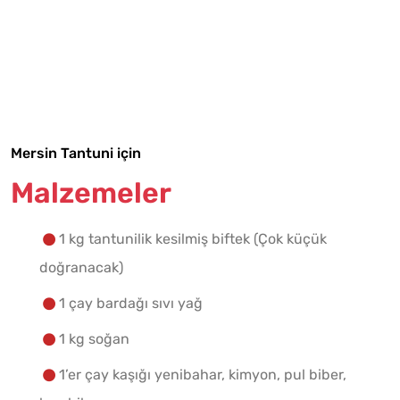
Tarif Defterime Kaydet
Mersin Tantuni için
Malzemeler
Malzemelere Geç
Yapılış Adımlarına Geç
1 kg tantunilik kesilmiş biftek (Çok küçük
doğranacak)
1 çay bardağı sıvı yağ
1 kg soğan
1’er çay kaşığı yenibahar, kimyon, pul biber,