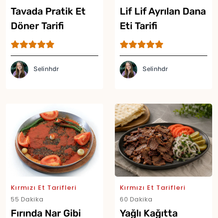
Tavada Pratik Et
Lif Lif Ayrılan Dana
Döner Tarifi
Eti Tarifi
Selinhdr
Selinhdr
Kırmızı Et Tarifleri
Kırmızı Et Tarifleri
55 Dakika
60 Dakika
Fırında Nar Gibi
Yağlı Kağıtta
Yor