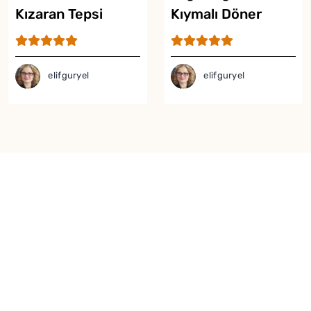
Kızaran Tepsi
Kıymalı Döner
Kebabı Tarifi
Tarifi
elifguryel
elifguryel