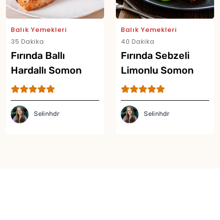
Balık Yemekleri
Balık Yemekleri
35 Dakika
40 Dakika
Fırında Ballı
Fırında Sebzeli
Hardallı Somon
Limonlu Somon
Tarifi
Tarifi
Selinhdr
Selinhdr
Yor