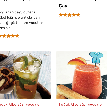
Çayı
öğürtlen çayı, düzenli
üketildiğinde antioksidan
zelliği gösterir ve vücuttaki
oksinle...
ıcak Alkolsüz İçecekler
Soğuk Alkolsüz İçecekler