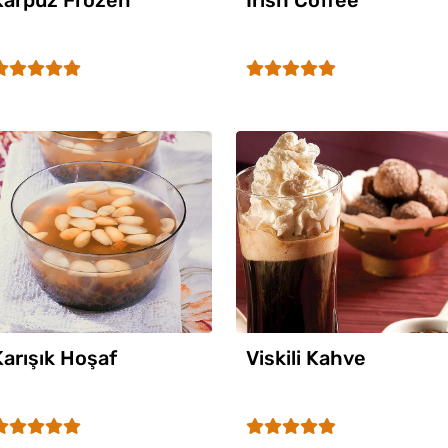
Karpuz Frozen
Irish Coffee
Karışık Hoşaf
Viskili Kahve