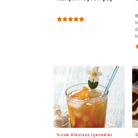
B
t
ö
t
Sıcak Alkolsüz İçecekler
S