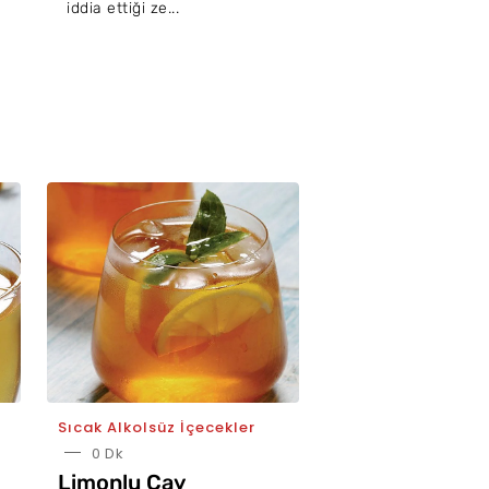
iddia ettiği ze...
Küçük Budak'tan s
Sıcak Alkolsüz İçecekler
0 Dk
Limonlu Çay