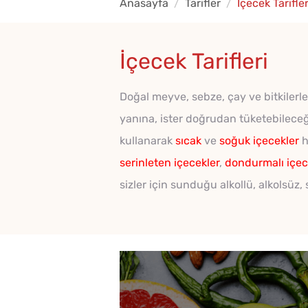
Anasayfa
Tarifler
İçecek Tarifler
İçecek Tarifleri
Doğal meyve, sebze, çay ve bitkilerle 
yanına, ister doğrudan tüketebileceği
kullanarak
sıcak
ve
soğuk içecekler
h
serinleten içecekler
,
dondurmalı içec
sizler için sunduğu alkollü, alkolsüz,