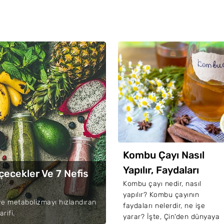
iyet İçecek Tarifleri:
Kombu Çayı Nasıl
üşük Kalorili 7 Nefis
Yapılır, Faydaları
çecekler Ve 7 Nefis
çecek Tarifi
Nelerdir?
şük kalorili yaz içeceği
Kombu çayı nedir, nasıl
dir, nasıl yapılır? Beslenme
yapılır? Kombu çayının
e metabolizmayı hızlandıran
 Diyet Uzmanı Ece
faydaları nelerdir, ne işe
rifi.
eş'ten yazın bunaltıcı
yarar? İşte, Çin'den dünyaya