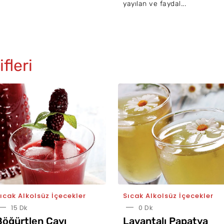
caklarından kur...
yayılan ve faydal...
fleri
ıcak Alkolsüz İçecekler
Sıcak Alkolsüz İçecekler
15 Dk
0 Dk
Böğürtlen Çayı
Lavantalı Papatya