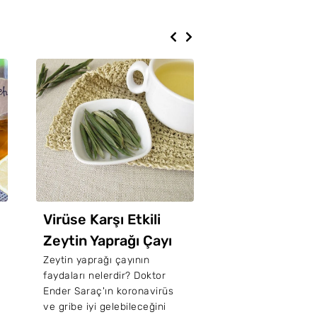
Virüse Karşı Etkili
Enerji Veren
Zeytin Yaprağı Çayı
İçecekleri Ne
Nasıl Yapılır?
Zeytin yaprağı çayının
Sporcu içecekleri 
faydaları nelerdir? Doktor
Antrenman önces
Ender Saraç'ın koronavirüs
sonrasında ne içi
ve gribe iyi gelebileceğini
gerekir? Uzm. Dyt.