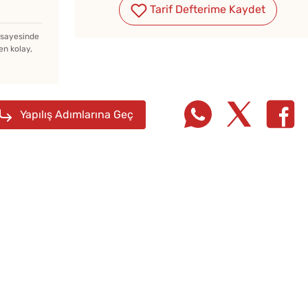
Yapmanın Püf Noktası
Tarif Defterime Kaydet
z sayesinde
Kışlık Domates
en kolay,
Konservesi Kaç Dakika
Kaynatılmalı?
Yapılış Adımlarına Geç
Evde 
Kıymal