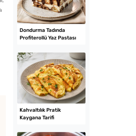
i,
ı
Lezzet Trendleri
ekmeyen Çıtır
Dondurma Tadında
an Kızartması Tarifi
Profiterollü Yaz Past
Tarifi