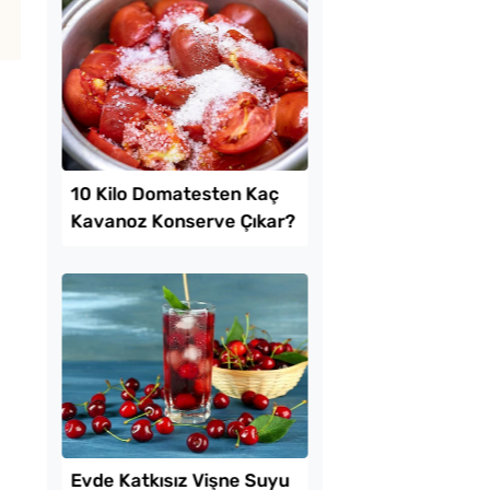
Kolay Mayasız
Kahvaltılık Pratik
ı Pide Tarifi
Kaygana Tarifi