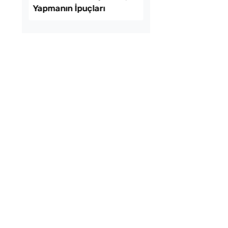
uk Yumurtalı Ekmek
10 Kilo Domatesten 
Kavanoz Konserve Ç
Ekmeğinden Pratik
Evde Katkısız Vişne 
tı Pizzası Tarifi
Yapmanın İpuçları