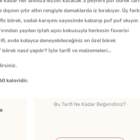
e kadar her anınıza lezzet katacak 3 peynirli puf börek tarif
şının çıtır altın rengiyle damaklarda iz bırakıyor. Üç farkl
is börek, sodalı karışımı sayesinde kabarıp puf puf oluyor.
fırından yayılan iştah açıcı kokusuyla herkesin favorisi
ifi, evde kolayca deneyebileceğiniz en özel börek
f börek nasıl yapılır? İşte tarifi ve malzemeleri...
Ev Yapımı Kuru Tarhana
Nasıl Yapılır?
irsiniz.
0 kaloridir.
Tarhana Hamuru Kaç Gün
Mayalandırılır?
Bu Tarifi Ne Kadar Beğendiniz?
a
Yağ Ç
Makine Olmadan 5
Patlıc
Dakikada Dondurma