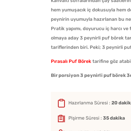
Kahvaltı sofralarından çay saatlerin
hem yumuşacık iç dokusuyla hem de dı
peynirin uyumuyla hazırlanan bu nef
Pratik yapımı, doyurucu iç harcı ve 
olmaya aday 3 peynirli puf börek tar
tariflerinden biri. Peki; 3 peynirli pu
Pırasalı Puf Börek
tarifine göz atabil
Bir porsiyon 3 peynirli puf börek 36
Hazırlanma Süresi :
20 dakik
Pişirme Süresi :
35 dakika