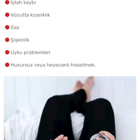
İştah kaybı
Vücutta kızarıklık
Gaz
Şişkinlik
Uyku problemleri
Huzursuz veya heyecanlı hissetmek.