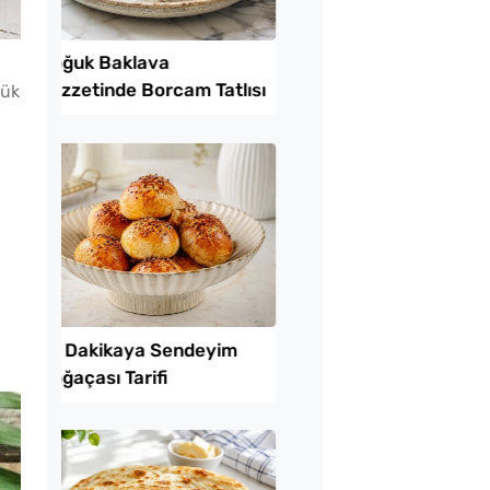
Lezzet Trendleri
rük
 Baklava
Az Kıymayla Kıbrıs
inde Borcam Tatlısı
Köftesi Tarifi