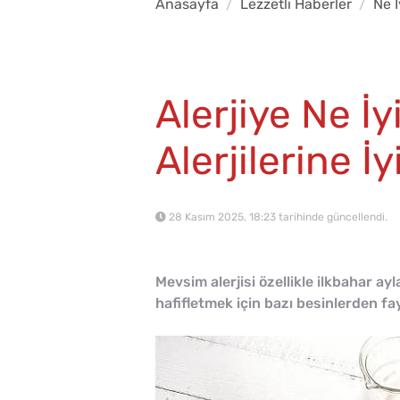
Anasayfa
Lezzetli Haberler
Ne İ
Alerjiye Ne İy
Alerjilerine İ
28 Kasım 2025, 18:23 tarihinde güncellendi.
Mevsim alerjisi özellikle ilkbahar ay
hafifletmek için bazı besinlerden fay