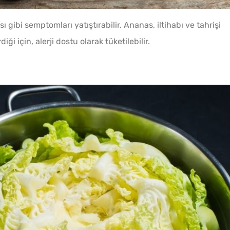
sı gibi semptomları yatıştırabilir. Ananas, iltihabı ve tahrişi
Tel Te
iği için, alerji dostu olarak tüketilebilir.
Katmer
Sadec
Bardak
Gözlem