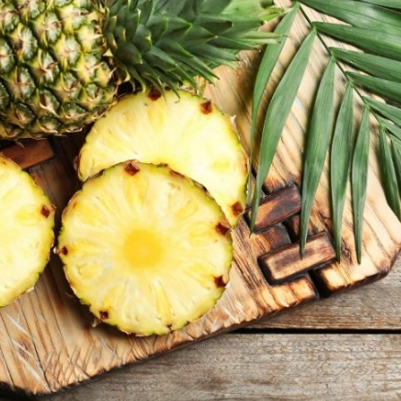
Bayat Ekmeği Saniyeler
İçinde Taze Hale Getiren
Yöntem
10 Da
Poğaça