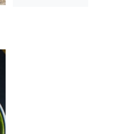
l Ayrılan Tavada
Kışlık Domates Sosu
 Tarifi
İçine Ne Konur?
e 1 Patates ve 1
Çiğ Domates Kavano
 Un ile Tavada
Nasıl Saklanır?
e Tarifi