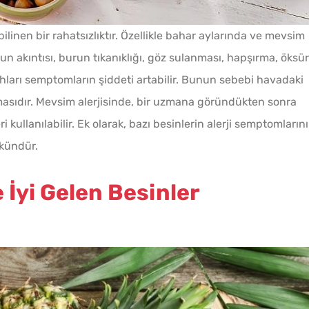
a bilinen bir rahatsızlıktır. Özellikle bahar aylarında ve mevsim
un akıntısı, burun tıkanıklığı, göz sulanması, hapşırma, öksü
abahları semptomların şiddeti artabilir. Bunun sebebi havadaki
Ev Yapımı Domates Sosu
masıdır. Mevsim alerjisinde, bir uzmana göründükten sonra
Kaç Yıl Dayanır?
ri kullanılabilir. Ek olarak, bazı besinlerin alerji semptomlarını
mkündür.
Tarhana Hamuru Kaç Gün
Mayalandırılır?
 İyi Gelen Besinler
Soğuk
Evde Elma Sirkesi
Lezzet
Yapmanın 4 Püf Noktası
Tarifi