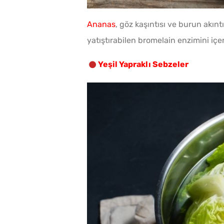
Ananas
, göz kaşıntısı ve burun akıntı
yatıştırabilen bromelain enzimini içerd
Yeşil Yapraklı Sebzeler