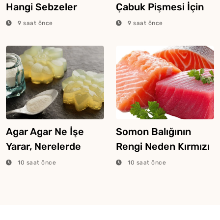
Hangi Sebzeler
Çabuk Pişmesi İçin
Konur?
Püf Noktaları
9 saat önce
9 saat önce
Agar Agar Ne İşe
Somon Balığının
Yarar, Nerelerde
Rengi Neden Kırmızı
Kullanılır?
Veya Pembe Olur?
10 saat önce
10 saat önce