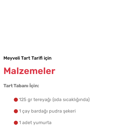
Tarif Defterime Kaydet
Meyveli Tart Tarifi için
Malzemeler
Malzemelere Geç
Tart Tabanı İçin:
Yapılış Adımlarına Geç
125 gr tereyağı (oda sıcaklığında)
1 çay bardağı pudra şekeri
1 adet yumurta