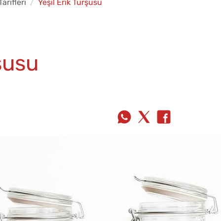
arifleri
Yeşil Erik Turşusu
şusu