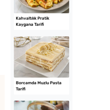
Lezzet Trendleri
amurdan 3 Farklı
Kahvaltılık Pratik
İşi Tarifi
Kaygana Tarifi