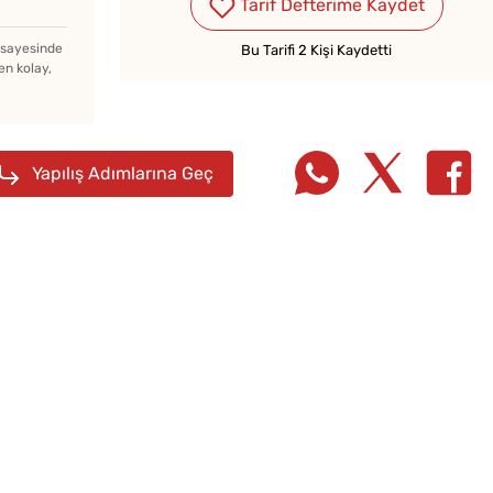
Tarif Defterime Kaydet
Çiğ Domates Kavanozda
z sayesinde
Bu Tarifi 2 Kişi Kaydetti
Nasıl Saklanır?
en kolay,
Yapılış Adımlarına Geç
Soğuk
Lezzet
Tarifi