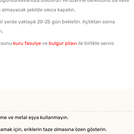
ğunda kavanoza doldurun ve üzerine dereotunu da ilave
 almayacak şekilde sıkıca kapatın.
r yerde yaklaşık 20-25 gün bekletin. Açtıktan sonra
n.
rşusunu
kuru fasulye
ve
bulgur pilavı
ile birlikte servis
me ve metal eşya kullanmayın.
lamak için, eriklerin taze olmasına özen gösterin.