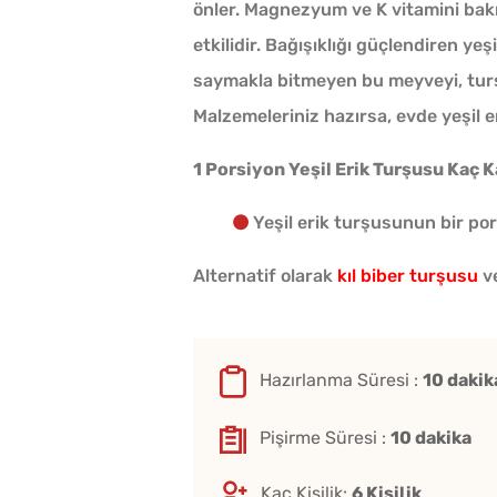
önler. Magnezyum ve K vitamini bak
etkilidir. Bağışıklığı güçlendiren yeş
saymakla bitmeyen bu meyveyi, turşu
Malzemeleriniz hazırsa, evde yeşil er
1 Porsiyon Yeşil Erik Turşusu Kaç K
Yeşil erik turşusunun bir por
Alternatif olarak
kıl biber turşusu
v
Hazırlanma Süresi :
10 dakik
Pişirme Süresi :
10 dakika
Kaç Kişilik:
6 Kişilik