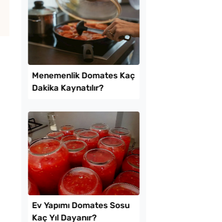
 Baklava
Borcamda Muzlu Pas
inde Borcam Tatlısı
Tarifi