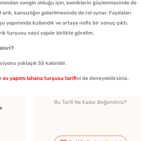
ımından zengin olduğu için, kemiklerin güçlenmesinde de
il erik, kansızlığın giderilmesinde de rol oynar. Faydaları
 yapımında kullandık ve ortaya nefis bir sonuç çıktı.
ik turşusu nasıl yapılır birlikte görelim.
Kışlık Domates Sosunun
alori?
İçine Ne Konur?
siyonu yaklaşık 55 kaloridir.
e
ev yapımı lahana turşusu tarifi
ni de deneyebilirsiniz.
Tarhana Hamuru Kaç Gün
Mayalandırılır?
Bu Tarifi Ne Kadar Beğendiniz?
Tek H
a
Evde Elma Sirkesi
Hamur 
Yapmanın 4 Püf Noktası