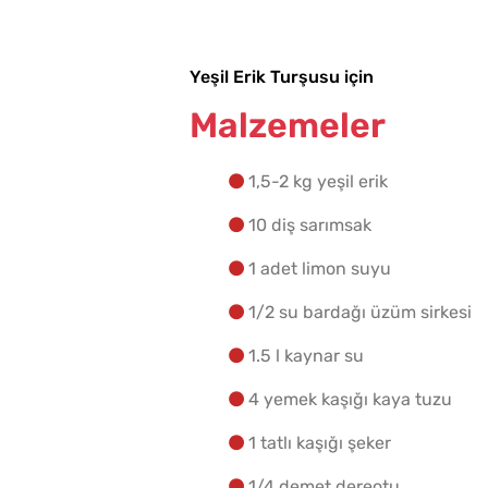
Yeşil Erik Turşusu için
Malzemeler
1,5-2 kg yeşil erik
10 diş sarımsak
1 adet limon suyu
1/2 su bardağı üzüm sirkesi
1.5 l kaynar su
4 yemek kaşığı kaya tuzu
1 tatlı kaşığı şeker
1/4 demet dereotu